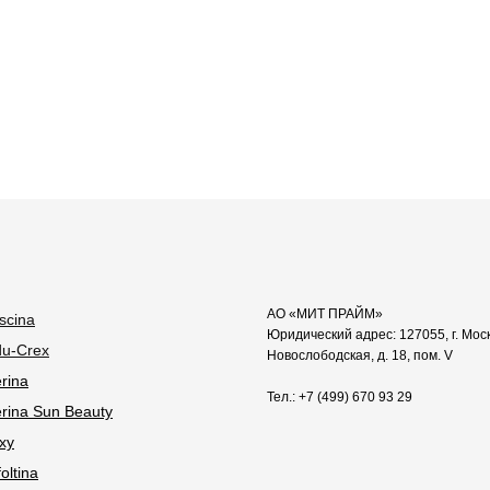
АО «МИТ ПРАЙМ»
scina
Юридический адрес: 127055, г. Моск
u-Crex
Новослободская, д. 18, пом. V
erina
Тел.: +7 (499) 670 93 29
lerina Sun Beauty
xy
oltina