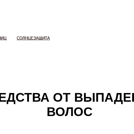
: 0px; } .uc-fixed .t-records { overflow: unset !important; }
НИЦ
НИЦ
СОЛНЦЕЗАЩИТА
СОЛНЦЕЗАЩИТА
ЕДСТВА ОТ ВЫПАДЕ
ВОЛОС