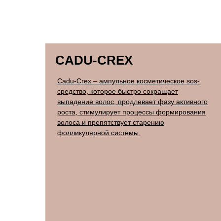
CADU-CREX
Cadu-Crex – ампульное косметическое sos-
средство, которое быстро сокращает
выпадение волос, продлевает фазу активного
роста, стимулирует процессы формирования
волоса и препятствует старению
фолликулярной системы.