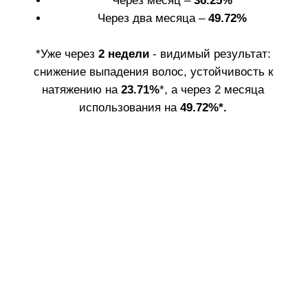
3. Достаньте
4. Установите
силиконовую
насадку-аппликатор
насадку-
на горлышко
аппликатор.
вскрытой ампулы.
5. Снимите
6. Нанестите
колпачок с
средство на чистую
аппликатора.