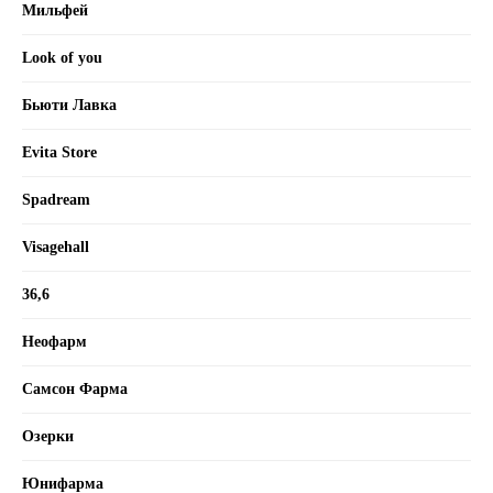
Мильфей
Look of you
Бьюти Лавка
Evita Store
Spadream
Visagehall
36,6
Неофарм
Самсон Фарма
Озерки
Юнифарма