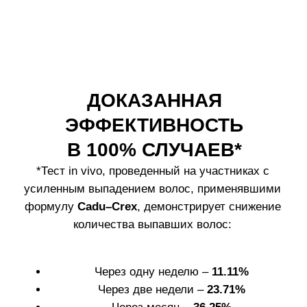
промыть водой.
2. Установите
1. Достаньте
колпачок на ампулу.
жесткий
Удерживая его
пластиковый
отломите верхнюю
колпачок для
часть ампулы.
вскрытия ампул.