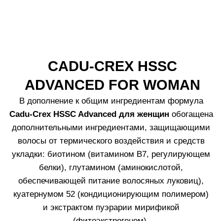
и сухую кожу
головы по линиям
проборов.
Кончиками пальцев
равномерно
распределите
средство по всей
коже головы
массажными
движениями.