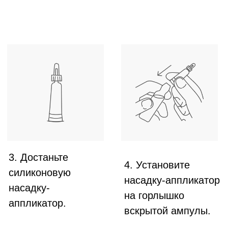
ОСОБЕННОСТИ СОСТАВА
CADU-CREX
не содержит миноксидил и/или его
производные
⁠компоненты не проникают в системный
кровоток
⁠клинически доказанная эффективность
5 швейцарских патентов