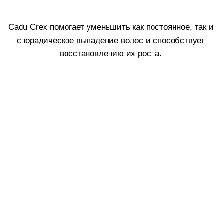
правило, значительно усиливают потерю волос.
Кроме того, преждевременное выпадение волос
может быть вызвано дефицитом витаминов,
аминокислот и микроэлементов, стрессом, диетами,
резким снижением веса, вирусными инфекциями и
сезонными изменениями.
Вне зависимости от причины формула
Cadu-Crex
HSSC advanced
помогает отсрочить
преждевременное выпадение волос, укрепляя их
структуру и продлевая жизненный цикл. Это решение
создано для тех, кто столкнулся с существенной
потерей волос и нуждается в эффективной поддержке
уже на первых этапах.
Состав
Трансдермальная технология