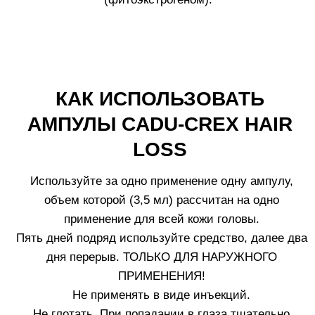
РЕКОМЕНДАЦИИ
ПО ИСПОЛЬЗОВАНИЮ
1.
Наносите средство на сухую кожу головы. Держите
голову наклоненной назад, чтобы оно не стекало на
лицо. Не смывайте средство. После нанесения
может возникнуть ощущение легкого жжения и
небольшое покраснение кожи, связанное с
действием средства. Данные ощущения пройдут
через 5-10 минут.
2.
Не сочетайте ампулы Cadu-Crex с другими
косметическими или фармацевтическими
средствами для ухода за волосами: они могут