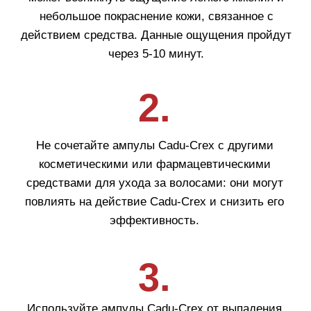
Бренды
Для кожи
Для волос
Солнцезащита
Для бровей и ресниц
Блог
Crescina
Cadu-Crex
Fillerina
Fillerina Sun Beauty
Crexy