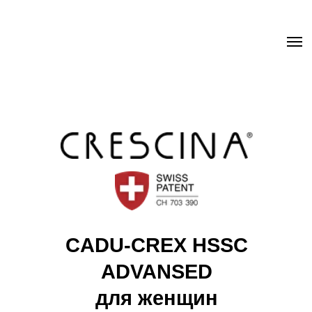
.uc-fixed { position: sticky; position: -webkit-sticky; z-index: 9998;
top: 0px; } .uc-fixed .t-records { overflow: unset !important; }
CADU-CREX HSSC
ADVANSED
для женщин
Быстро сокращает выпадение волос*
Продлевает фазу активного роста волос
Стимулирует процесс формирования стержня
волоса