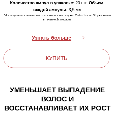
БЫСТРОЕ РЕШЕНИЕ
ПРОБЛЕМЫ ВЫПАДЕНИЯ
ВОЛОС
Выпадение волос — естественный процесс. Один
фолликул за жизнь может вырастить около
20
волосков
, а общий цикл роста волос делится на три
фазы: рост, остановка и выпадение. В норме в день
выпадает до
100 волос
, однако менопауза, грудное
вскармливание и гормональный дисбаланс, как