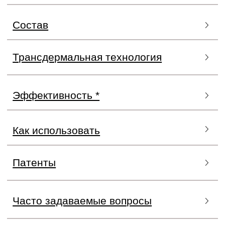
снижение выпадения волос, устойчивость к
натяжению на
23.71%
*, а через 2 месяца
использования на
49.72%*.
CADU-CREX HSSC
ADVANCED FOR WOMAN
В дополнение к общим ингредиентам формула
Cadu-Crex HSSC Advanced для женщин
обогащенa
дополнительными ингредиентами, защищающими