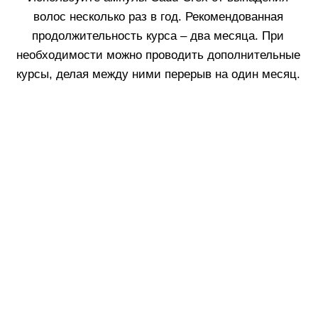
Rinfoltina
White Hair
Collagenina
Где купить
АО «МИТ ПРАЙМ»
Юридический адрес: 127055, г. Москва, ул. Новослободская, д.
18, пом. V
Тел.: +7 (499) 670 93 29
Соц сети
info@labo-russia.ru