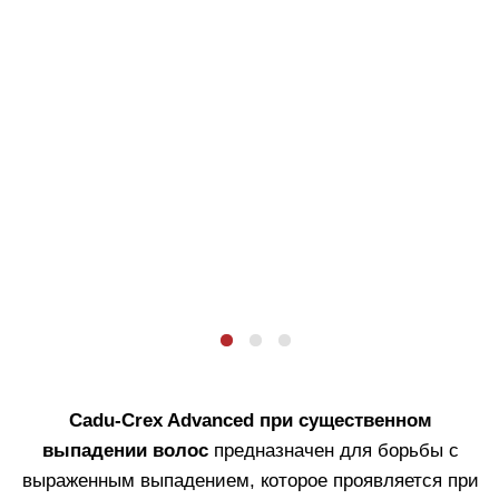
Cadu-Crex Advanced при существенном
выпадении волос
предназначен для борьбы с
выраженным выпадением, которое проявляется при
мытье, расчесывании или в течение дня.
Формула содержит
три ключевых комплекса
:
Anti-Hair Loss
— предотвращает
преждевременное выпадение за счёт
энзимного активатора, гидроксипролина,
аспарагиновой кислоты и таурина.
HSSC
— защищает стволовые клетки
фолликулов, поддерживая их здоровье и
целостность.
HFI
— воздействует на фолликулярные
группы, замедляя их старение.
Активные компоненты проникают глубоко в
кожу головы благодаря
трансдермальной
технологии
, обеспечивающей высокую
биодоступность средства.
Для женщин. Против выпадения волос.
Количество ампул в упаковке
: 20 шт.
Объем
каждой ампулы
: 3,5 мл
*Исследование клинической эффективности средства Cadu-Crex на 38 участниках
в течение 2х месяцев.