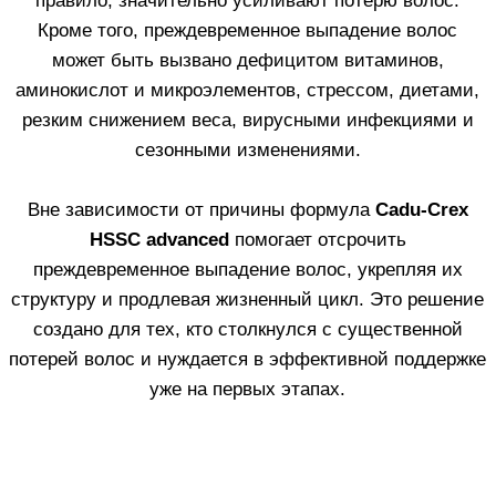
ДОКАЗАННАЯ
ЭФФЕКТИВНОСТЬ
В 100% СЛУЧАЕВ*
*Тест in vivo, проведенный на участниках с
усиленным выпадением волос, применявшими
формулу
Cadu–Crex
, демонстрирует снижение
количества выпавших волос:
Через одну неделю –
11.11%
Через две недели –
23.71%
Через месяц –
36.25%
Через два месяца –
49.72%
*Уже через
2 недели
- видимый результат: