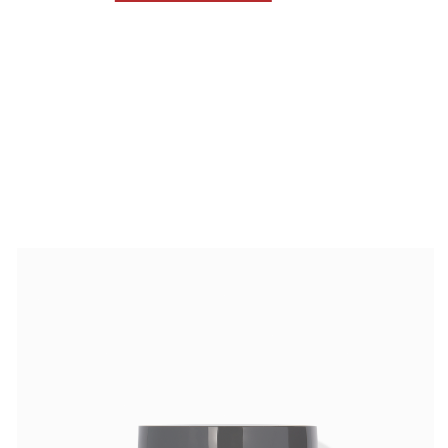
Fillerina Sun Beauty
Crexy
Rinfoltina
White Hair
Collagenina
Где купить
АО «МИТ ПРАЙМ»
Юридический адрес: 127055, г. Москва, ул. Новослободская, д.
18, пом. V
Тел.: +7 (499) 670 93 29
Соц сети