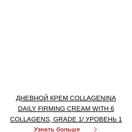
Покупателям
О компании
Бренды
Для кожи
Для волос
Солнцезащита
Для бровей и ресниц
Блог
Crescina
Cadu-Crex
Fillerina