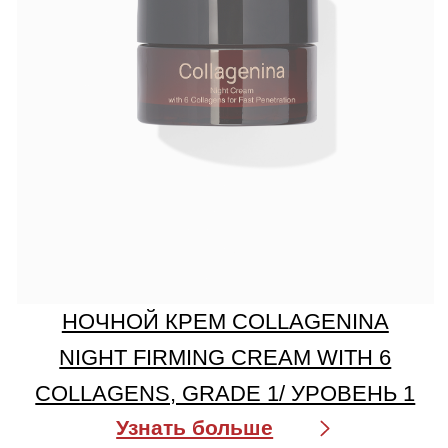
info@labo-russia.ru
© 2025 Labo Cosprophar. Все права защищены. АО МИТ Прайм
Политика в отношении обработки
персональных данных
Условия пользования сайтом