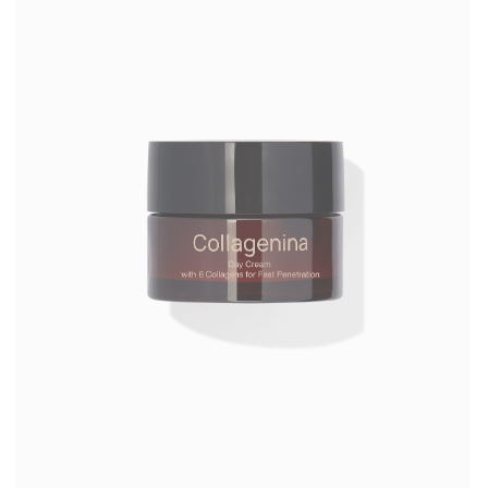
КРЕМ ДЛЯ ШЕИ COLLAGENINA
NECK FIRMING CREAM WITH 6
COLLAGENS, GRADE 3/ УРОВЕНЬ 3