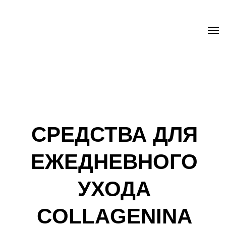
.uc-fixed { position: sticky; position: -webkit-sticky; z-index: 9998;
top: 0px; } .uc-fixed .t-records { overflow: unset !important; }
СРЕДСТВА ДЛЯ
ЕЖЕДНЕВНОГО
УХОДА
COLLAGENINA
COLLAGENINA
Collagenina от швейцарско-итальянского
холдинга Labo Cosprophar — это
революционная линия ухода, которая