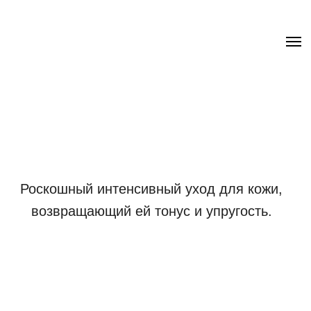
.uc-fixed { position: sticky; position: -webkit-sticky; z-index: 9998;
top: 0px; } .uc-fixed .t-records { overflow: unset !important; }
Роскошный интенсивный уход для кожи,
возвращающий ей тонус и упругость.