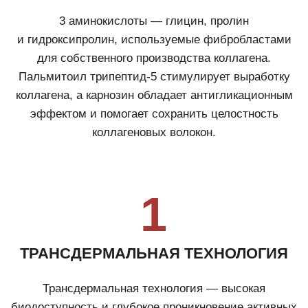
ЗА КОЖЕЙ, РАССЧИТАННЫЙ
НА 14 ДНЕЙ
Эффективная anti-age программа, которая всего
за 14 дней* вернет коже эластичность, объем
и четкость контуров лица.
* Инструментальное клиническое исследование
среди 60 испытуемых в возрасте 35−60 лет.
ЭТАПЫ ПРИМЕНЕНИЯ
FACE PACK
Трехэтапная система ухода для максимального
результата
1.
ПОДГОТОВИТЕЛЬНЫЙ ГЕЛЬ