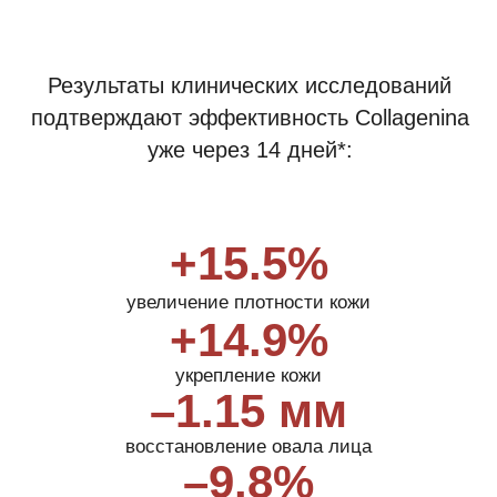
* Инструментальное клиническое исследование
среди испытуемых в возрасте 35−60 лет.
КАК РАБОТАЕТ
COLLAGENINA
6
МОЛЕКУЛ КОЛЛАГЕНА
6 молекул коллагена разных молекулярных масс
в высокой дозировке проникают глубоко в кожу
(испытание exvi-vo с помощью ячеек вертикальной
диффузии Франца) и помогают укреплять ткани