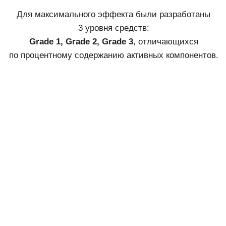
Крем для шеи Collagenina Neck Cream
with 6 Collagens
Крем для ежедневного ухода за кожей шеи
и областью декольте. Подтягивает, укрепляет,
придает коже упругость и эластичность.
Узнать больше
СМОТРЕТЬ ВСЕ ПРОДУКТЫ