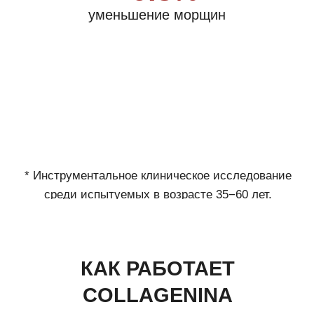
кожи лица, потерявшие упругость.
3
АМИНОКИСЛОТЫ
3 аминокислоты — глицин, пролин
и гидроксипролин, используемые фибробластами
для собственного производства коллагена.
Пальмитоил трипептид-5 стимулирует выработку
коллагена, а карнозин обладает антигликационным
эффектом и помогает сохранить целостность
коллагеновых волокон.
1
ТРАНСДЕРМАЛЬНАЯ ТЕХНОЛОГИЯ
Трансдермальная технология — высокая
биодоступность и глубокое проникновение активных