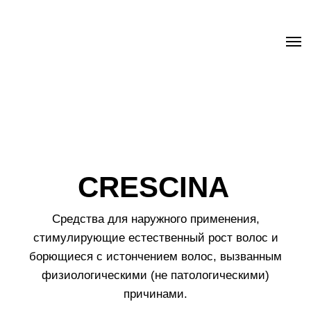
.uc-fixed { position: sticky; position: -webkit-sticky; z-index: 9998;
top: 0px; } .uc-fixed .t-records { overflow: unset !important; }
CRESCINA
Средства для наружного применения,
стимулирующие естественный рост волос и
борющиеся с истончением волос, вызванным
физиологическими (не патологическими)
причинами.
CRESCINA
Ампульные средства поверхностного