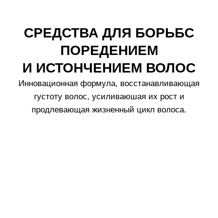
ИСТОНЧЕННЫМИ ВОЛОСАМИ
Шампунь
Crescina Transdermic HFSC
,
разработанный специально для истонченных волос,
поддерживает действие ампульных средств для
роста волос Crescina. Эффективно устраняет
загрязнения, обладает антистатическим эффектом,
способствует утолщению волос и оздоравливает
кожу головы.
Состав
Tехнология
Эффективность *
Как использовать