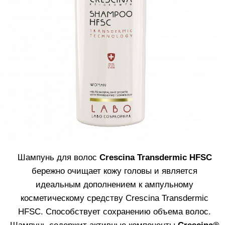
идеальным дополнением к ампульному
косметическому средству Crescina Transdermic
HFSC. Способствует сохранению объема волос.
Шампунь содержит активные компоненты
Crescina®
Re-Growth
(цистеин, лизин, гликопротеин и stem-
engine) и три молекулы энхансера (пентилен
гликоль, децилен гликоль и каприлил гликоль),
которые усиливают действие активных
ингредиентов. Средство не оказывает агрессивного
воздействия на чувствительную кожу головы,
нормализует работу сальных желез.
Для женщин. Объем
: 200 мл
Узнать больше
КУПИТЬ
СРЕДСТВА ДЛЯ БОРЬБС