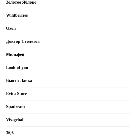
Золотое Яблоко
info@labo-russia.ru
Wildberries
© 2025 Labo Cosprophar. Все права защищены. АО МИТ Прайм
Ozon
Доктор Столетов
Политика в отношении обработки
персональных данных
Мильфей
Look of you
Условия пользования сайтом
Бьюти Лавка
Evita Store
Spadream
Visagehall
36,6