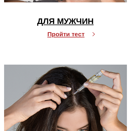
О компании
Бренды
Для кожи
Для волос
Солнцезащита
Для бровей и ресниц
Блог
Crescina
Cadu-Crex
Fillerina
Fillerina Sun Beauty