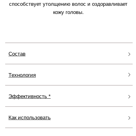
CRESCINA TRANSDERMIC
HFSC
Ампульные средства Crescina Transdermic показаны
при прогрессирующем уменьшении плотности
волос, вызванном снижением активности
фолликулов, ухудшении структуры, а также
преждевременном выпадении волос.
Благодаря трансдермальной доставке активных
веществ, средство воздействует на
физиологические причины поредения волос,
восстанавливая естественные процессы роста. Не
действуют на полностью атрофированные
фолликулы.
Узнать больше