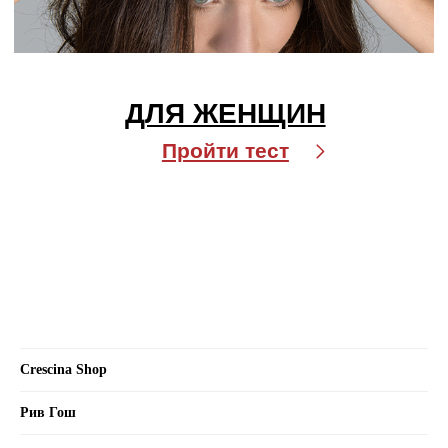
Crexy
Rinfoltina
White Hair
Collagenina
Где купить
АО «МИТ ПРАЙМ»
Юридический адрес: 127055, г. Москва, ул. Новослободская, д.
18, пом. V
Тел.: +7 (499) 670 93 29
Crescina Shop
Соц сети
Рив Гош