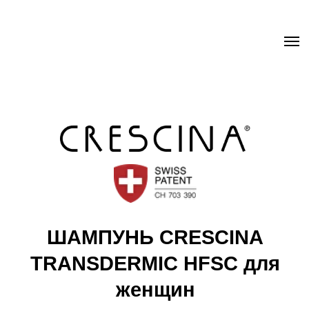
.uc-fixed { position: sticky; position: -webkit-sticky; z-index: 9998;
top: 0px; } .uc-fixed .t-records { overflow: unset !important; }
ШАМПУНЬ CRESCINA
TRANSDERMIC HFSC для
женщин
Бережно очищает кожу головы от загрязнений
Подготавливает кожу к нанесению ампул
Crescina
Способствует сохранению объема волос