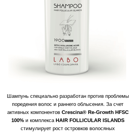
активных компонентов
Crescina® Re-Growth HFSC
100%
и комплекса
HAIR FOLLICULAR ISLANDS
стимулирует рост островков волосяных
фолликулов. Входящий в состав шампуня
гидролизованный кератин благодаря своему
маленькому молекулярному весу присоединяется к
собственному кератину волос, придавая объем
тонким волосам.
Средство обеспечивает поддержку кожи головы в
процессе борьбы с поредением и ранним
облысением, эффективно удаляет загрязнения и
излишнюю жирность. Шампунь быстро смывается,
не оказывает агрессивного воздействия на
чувствительную кожу головы и не утяжеляет
волосы. Обеспечивает легкое расчесывание.
Для женщин. Объем
: 200 мл
Узнать больше