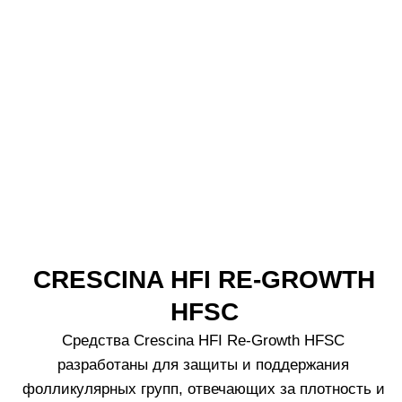
1.
Для достижения наилучшего эффекта используйте
шампунь в сочетании с ампулами Crescina для
восстановления физиологического роста волос.
2.
Шампунь разработан для частого использования.
3.
Нанесите шампунь на влажные волосы и тщательно
помассируйте кожу головы.
ПРОЙДИТЕ НАШ ТЕСТ
Подберите средства Crescina и дозировку,
подходящую именно вам.