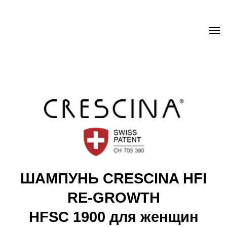
.uc-fixed { position: sticky; position: -webkit-sticky; z-index: 9998;
top: 0px; } .uc-fixed .t-records { overflow: unset !important; }
ШАМПУНЬ CRESCINA HFI
RE-GROWTH
HFSC 1900 для женщин
Бережно очищает кожу головы от загрязнений
Идеально дополняет ампулы Crescina HFI
Способствует сохранению объема волос