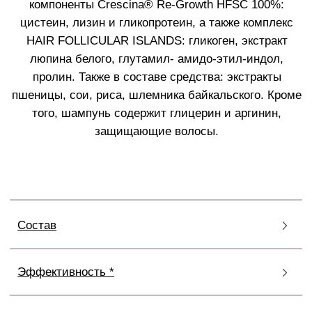
CRESCINA HFI RE-GROWTH
HFSC
Средства Crescina HFI Re-Growth HFSC
разработаны для защиты и поддержания
фолликулярных групп, отвечающих за плотность и
густоту волос. Специфические активные
компоненты их формул направлены на сохранение
структуры и функциональности волосяных
островков. Средства усиливают жизнеспособность
волосяных островков, помогает поддержанию
здорового состояния волосяных покровов и
предотвращают облысение.
Курс применения: от 1 до 2 месяцев, в зависимости
от задач. Подходит для комплексного ухода за
волосами.