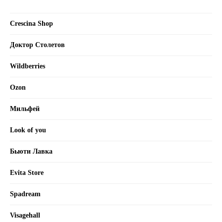
info@labo-russia.ru
Crescina Shop
© 2025 Labo Cosprophar. Все права защищены. АО МИТ Прайм
Доктор Столетов
Wildberries
Политика в отношении обработки
персональных данных
Ozon
Мильфей
Условия пользования сайтом
Look of you
Бьюти Лавка
Evita Store
Spadream
Visagehall