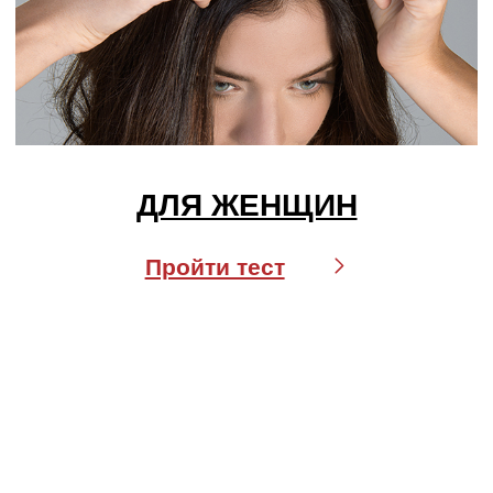
Crexy
Rinfoltina
White Hair
Collagenina
Где купить
АО «МИТ ПРАЙМ»
Юридический адрес: 127055, г. Москва, ул. Новослободская, д.
18, пом. V
Тел.: +7 (499) 670 93 29
Соц сети