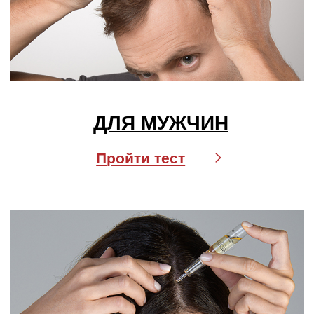
О компании
Бренды
Для кожи
Для волос
Солнцезащита
Для бровей и ресниц
Блог
Crescina
Cadu-Crex
Fillerina
Fillerina Sun Beauty