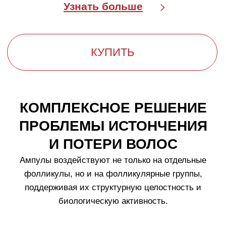
ШАМПУНЬ ДЛЯ СТИМУЛЯЦИИ
РОСТА ВОЛОС
Шампунь
Crescina
HFI 1900
содержит активные
компоненты Crescina® Re-Growth HFSC 100%:
цистеин, лизин и гликопротеин, а также комплекс
HAIR FOLLICULAR ISLANDS: гликоген, экстракт
люпина белого, глутамил- амидо-этил-индол,
пролин. Также в составе средства: экстракты
пшеницы, сои, риса, шлемника байкальского. Кроме
того, шампунь содержит глицерин и аргинин,
защищающие волосы.
Состав
Эффективность *