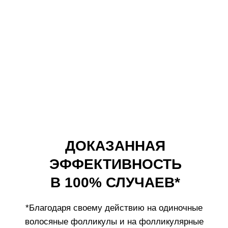
Состав
Эффективность *
Как использовать
Патенты
Часто задаваемые вопросы
CRESCINA HFI
COMPLETE
TREATMENT
Комплекс сочетает в себе функциональные
вещества, специфические для каждого
структурного компонента скоплений волосяных
фолликулов, вместе с сильным действующим