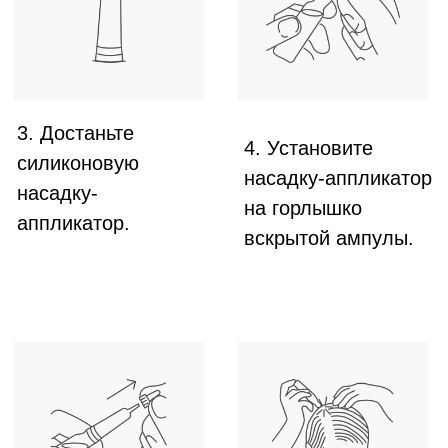
ОСОБЕННОСТИ СОСТАВА
CRESCINA
не содержит миноксидил и/или его аналоги
нет синдрома отмены
компоненты не проникают в системный
кровоток
может применяться в период беременности
и лактации
клинически доказанная эффективность
(более 20 различных исследований)
6 швейцарских патентов
ПРОЙДИТЕ НАШ ТЕСТ
Подберите средства Crescina и дозировку,
подходящую именно вам.