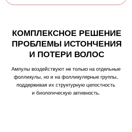
островки, интенсивно помогает физиологическому
росту волос; способствует сохранению волос,
поддержанию здорового состояния волосяных
покровов, предотвращая облысение.
Клинические испытания эффективности
свидельствуют о способности комплекса
CRESCINA
HFSC
стимулировать естественный рост волос за
счет воздействия на волосяные луковицы в стадии
покоя.
Результат у
100%
участников испытаний.
Данные исследования показали увеличение
количества новых волос:
от 7 до 41
новых
2.
волос на участке площадью
1,8 см
6300
новых волос
после 4 месяцев
применения.
-57,3%
уменьшение потерянных волос в
процессе мытья головы.
+141,2%
прочности на растяжение
за 2
месяца
применения.