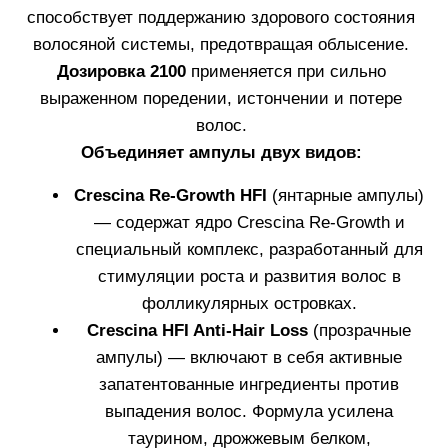
дерматологами. Могут вызывать ощущение жжения
и покраснение на коже.
Дозировка 2100. Для роста волос. Для мужчин.
Количество ампул в упаковке
: 20 шт.
Объем
каждой ампулы
: 3,5 мл
*по результатам лабораторно-клинического исследования эффективности
«Crescina HFSC». FU.05.С.L_2011/2192
Узнать больше
КУПИТЬ
КОМПЛЕКСНОЕ РЕШЕНИЕ
ПРОБЛЕМЫ ИСТОНЧЕНИЯ
И ПОТЕРИ ВОЛОС
Ампулы воздействуют не только на отдельные
фолликулы, но и на фолликулярные группы,