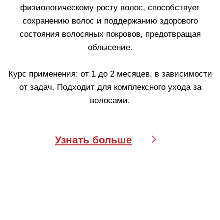
3. Достаньте
4. Установите
силиконовую
насадку-аппликатор
насадку-
на горлышко
аппликатор.
вскрытой ампулы.
5. Снимите
6. Нанестите
колпачок с
средство на чистую
аппликатора.