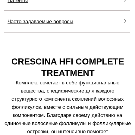
2. Установите
1. Достаньте
колпачок на ампулу.
жесткий
Удерживая его
пластиковый
отломите верхнюю
колпачок для
часть ампулы.
вскрытия ампул.