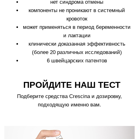
Fillerina
Fillerina Sun Beauty
Crexy
Rinfoltina
White Hair
Collagenina
Где купить
АО «МИТ ПРАЙМ»
Юридический адрес: 127055, г. Москва, ул. Новослободская, д.
18, пом. V
Тел.: +7 (499) 670 93 29
Соц сети