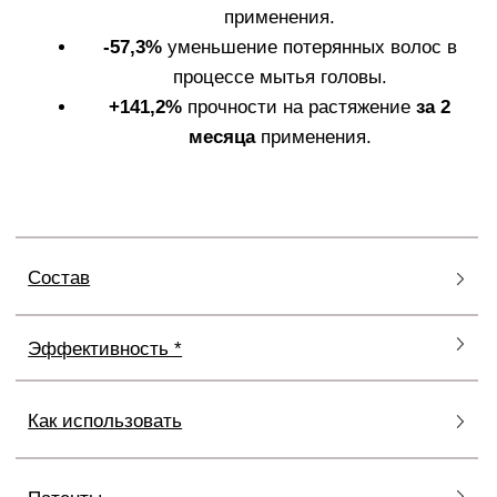
КАК ИСПОЛЬЗОВАТЬ
АМПУЛЫ CRESCINA
Используйте за одно применение одну ампулу,
объем которой (3,5 мл) рассчитан на одно
применение для всей кожи головы.
Пять дней подряд используйте средство, далее два
дня перерыв. ТОЛЬКО ДЛЯ НАРУЖНОГО
ПРИМЕНЕНИЯ!
Не применять в виде инъекций.
Не глотать. При попадании в глаза тщательно
промыть водой.