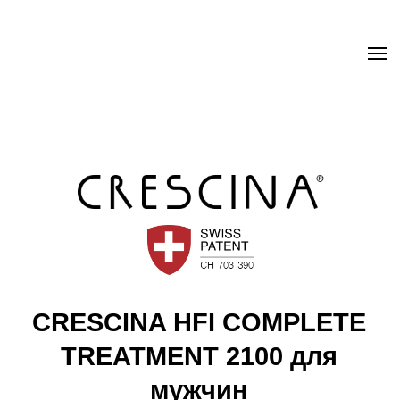
.uc-fixed { position: sticky; position: -webkit-sticky; z-index: 9998;
top: 0px; } .uc-fixed .t-records { overflow: unset !important; }
CRESCINA HFI COMPLETE
TREATMENT 2100 для
мужчин
Способствует сохранению фолликулярных
групп
Предотвращает выпадение волос