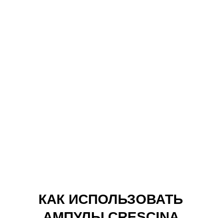
и сухую кожу
головы по линиям
проборов.
Кончиками пальцев
равномерно
распределите
средство по всей
коже головы
массажными
движениями.