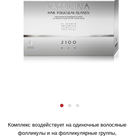
Комплекс воздействует на одиночные волосяные
фолликулы и на фолликулярные группы,
способствует поддержанию здорового состояния
волосяной системы, предотвращая облысение.
Дозировка 2100
применяется при сильно
выраженном поредении, истончении и потере
волос.
Объединяет ампулы двух видов:
Crescina Re-Growth HFI
(янтарные ампулы)
— содержат ядро Crescina Re-Growth и
специальный комплекс, разработанный для
стимуляции роста и развития волос в
фолликулярных островках.
Crescina HFI Anti-Hair Loss
(прозрачные
ампулы) — включают в себя активные
запатентованные ингредиенты против
выпадения волос. Формула усилена
таурином, дрожжевым белком,
ацетилтетрапептидом и комплексом HSSC.
Средства адаптированы для мужчин и женщин и
имеют различные дозировки. Протестировано