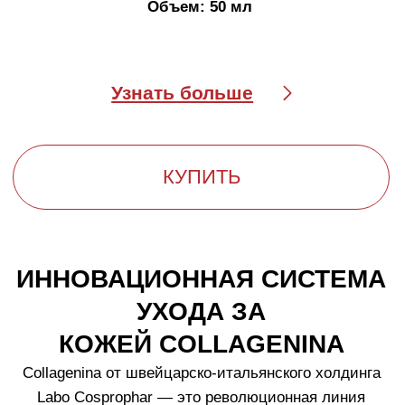
ПОДТВЕРЖДЕННАЯ
ЭФФЕКТИВНОСТЬ
ТОЛЩИНА КОЖИ
+7,1% через 7 дней, +14,9%
через 14 дней
ПЛОТНОСТЬ КОЖИ
+8,9% через 7 дней, +15,5%
через 14 дней
УМЕНЬШЕНИЕ ПРОЯВЛЕНИЙ ПТОЗА
-0,63 мм
через 7 дней, -1,15 мм через 14 дней
ВЫРАВНИВАНИЕ МИКРОРЕЛЬЕФА КОЖИ
–5,4%
через 7 дней, –9,8% через 14 дней.
*Результаты клинических исследований с участием
20 женщин в возрасте 35–60 лет с дряблостью кожи/