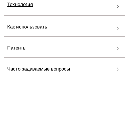
ТРАНСДЕРМАЛЬНАЯ
ТЕХНОЛОГИЯ
Высокая биодоступность и глубокое проникновение
активных компонентов косметических средств
достигается благодаря
запатентованной
трансдермальной технологии
, основанной
на малом молекулярном весе активных компонентов
и молекулах проводниках.