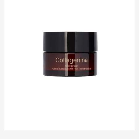
Блог
Crescina
Cadu-Crex
Fillerina
Fillerina Sun Beauty
Crexy
Rinfoltina
White Hair
Collagenina
Где купить