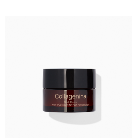
Крем
Collagenina Neck Firming Cream
создан
специально для ухода за кожей шеи и декольте.
Является частью инновационной системы
Collagenina
, перезапускающей процесс синтеза
кожей собственного коллагена.
Grade 1/ Уровень 1
разработан для кожи с первыми признаками
старения, такими как легкая потеря объема и
тонуса в области шеи и декольте, появление
«колец Венеры» и неровностей микрорельефа,
начинающееся провисание тканей. В основе
формулы средства –
6 молекул коллагена
различной молекулярной массы, которые
проникают на разные уровни кожи, обеспечивая ее