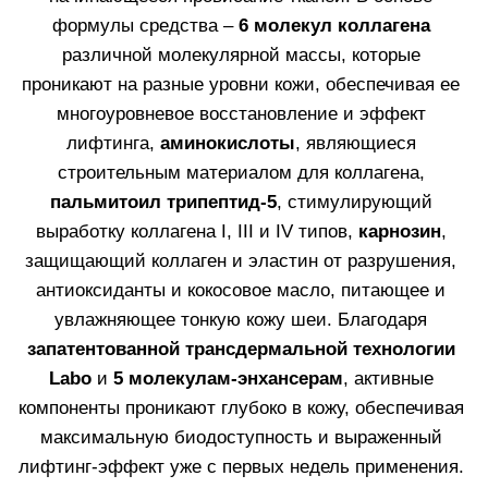
ИННОВАЦИОННАЯ СИСТЕМА
УХОДА ЗА
КОЖЕЙ COLLAGENINA
Collagenina от швейцарско-итальянского холдинга
Labo Cosprophar — это революционная линия
ухода, которая возвращает коже тонус, объем
и сияние. Формулы средств содержат 6 молекул
коллагена с разной молекулярной массой, которые
проникают на разные уровни кожи, обеспечивая
многоуровневое укрепление и наполнение.
Они стимулирует синтез собственного коллагена,
улучшает структуру дермы и восстанавливает
четкость овала лица.