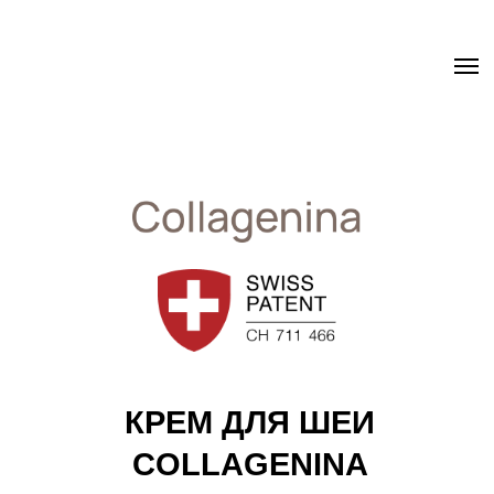
.uc-fixed { position: sticky; position: -webkit-sticky; z-index: 9998;
top: 0px; } .uc-fixed .t-records { overflow: unset !important; }
КРЕМ ДЛЯ ШЕИ
COLLAGENINA
NECK FIRMING CREAM WITH
6 COLLAGENS, GRADE 1/
УРОВЕНЬ 1
Разработан для специализированного ухода за
кожей шеи