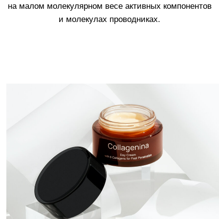
Узнать больше
3.
Крем Collagenina с 6 молекулами
коллагена, разработанный специально для
кожи шеи.