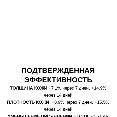
АКТИВНЫЕ КОМПОНЕНТЫ И ИХ ДЕЙСТВИЕ
6 МОЛЕКУЛ КОЛЛАГЕНА С
РАЗНОЙ МОЛЕКУЛЯРНОЙ
МАССОЙ
Низкомолекулярный (2 000 Да)
—
проникает в дерму, стимулирует
фибробласты.
Среднемолекулярный (12 000 Да)
—
укрепляет внеклеточный матрикс.
Высокомолекулярный (300 000 Да)
—