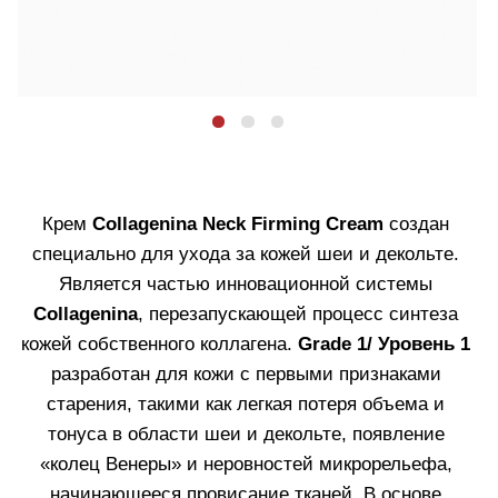
многоуровневое восстановление и эффект
лифтинга,
аминокислоты
, являющиеся
строительным материалом для коллагена,
пальмитоил трипептид-5
, стимулирующий
выработку коллагена I, III и IV типов,
карнозин
,
защищающий коллаген и эластин от разрушения,
антиоксиданты и кокосовое масло, питающее и
увлажняющее тонкую кожу шеи. Благодаря
запатентованной трансдермальной технологии
Labo
и
5 молекулам-энхансерам
, активные
компоненты проникают глубоко в кожу, обеспечивая
максимальную биодоступность и выраженный
лифтинг-эффект уже с первых недель применения.
Объем: 50 мл
Узнать больше
КУПИТЬ