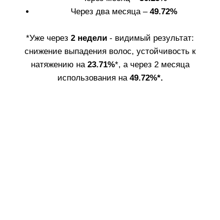
3. Достаньте
4. Установите
силиконовую
насадку-аппликатор
насадку-
на горлышко
аппликатор.
вскрытой ампулы.
6. Нанестите
средство на чистую
и сухую кожу
5. Снимите
головы по линиям