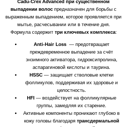
каждой ампулы
: 3,5 мл
*Исследование клинической эффективности средства Cadu-Crex на 38
участниках в течение 2х месяцев.
Узнать больше
КУПИТЬ
УМЕНЬШАЕТ ВЫПАДЕНИЕ
ВОЛОС И
ВОССТАНАВЛИВАЕТ ИХ
РОСТ
Cadu Crex помогает уменьшить как постоянное,
так и спорадическое выпадение волос и
способствует восстановлению их роста.