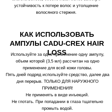
РЕКОМЕНДАЦИИ
ПО ИСПОЛЬЗОВАНИЮ
1.
Наносите средство на сухую кожу головы. Держите
голову наклоненной назад, чтобы оно не стекало на
лицо. Не смывайте средство. После нанесения
может возникнуть ощущение легкого жжения и
небольшое покраснение кожи, связанное с
действием средства. Данные ощущения пройдут
через 5-10 минут.
2.
Не сочетайте ампулы Cadu-Crex с другими
косметическими или фармацевтическими