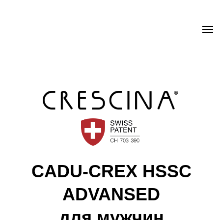
.uc-fixed { position: sticky; position: -webkit-sticky; z-index: 9998;
top: 0px; } .uc-fixed .t-records { overflow: unset !important; }
CADU-CREX HSSC
ADVANSED
для мужчин
Быстро сокращает выпадение волос*
Продлевает фазу активного роста волос
Стимулирует процесс формирования стержня