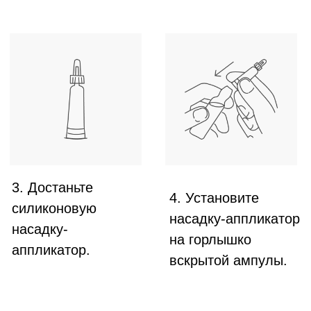
ОСОБЕННОСТИ СОСТАВА
CADU-CREX
не содержит миноксидил и/или его
производные
⁠компоненты не проникают в системный
кровоток
⁠клинически доказанная эффективность
5 швейцарских патентов