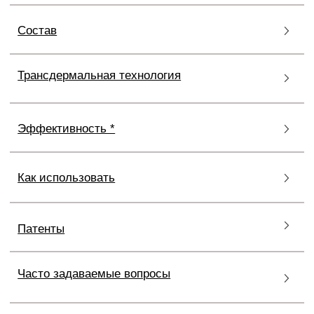
снижение выпадения волос, устойчивость к
натяжению на
23.71%
*, а через 2 месяца
использования на
49.72%*.
CADU-CREX HSSC ADVANCED
FOR MAN