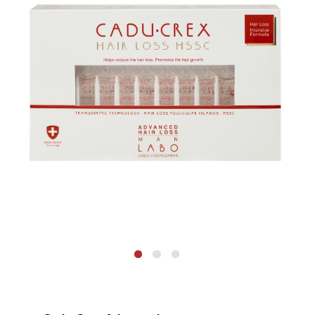
Cadu-Crex Advanced при существенном
выпадении волос
предназначен для борьбы с
выраженным выпадением, которое проявляется при
мытье, расчесывании или в течение дня.
Формула содержит
три ключевых комплекса
:
Anti-Hair Loss
— предотвращает
преждевременное выпадение за счёт
энзимного активатора, гидроксипролина,
аспарагиновой кислоты и таурина.
HSSC
— защищает стволовые клетки
фолликулов, поддерживая их здоровье и
целостность.
HFI
— воздействует на фолликулярные
группы, замедляя их старение.
Активные компоненты проникают глубоко в
кожу головы благодаря
трансдермальной
технологии
, обеспечивающей высокую
биодоступность средства.
Для мужчин. Против выпадения волос.
Количество ампул в упаковке
: 20 шт.
Объем