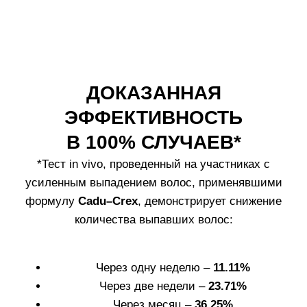
2. Установите
1. Достаньте
колпачок на ампулу.
жесткий
Удерживая его
пластиковый
отломите верхнюю
колпачок для
часть ампулы.
вскрытия ампул.