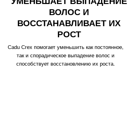
волосков
, а общий цикл роста волос делится на
три фазы: рост, остановка и выпадение. В норме в
день выпадает до
100 волос
, однако дефицит
витаминов, аминокислот и микроэлементов, стресс,
снижение веса, вирусные инфекции и сезонные
изменения могут значительно усилить потерю
волос.
Формула
Cadu-Crex HSSC advanced
помогает
отсрочить преждевременное выпадения волос,
продлевая его жизненный цикл. Это решение
создано для тех, кто столкнулся с существенной
потерей волос и нуждается в эффективной
поддержке уже на первых этапах.
Состав
Трансдермальная технология