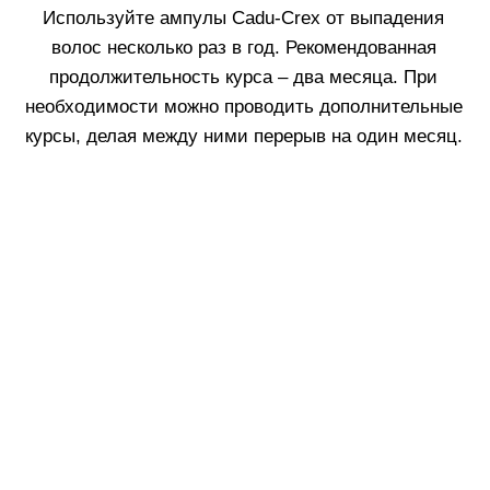
Fillerina Sun Beauty
Crexy
Rinfoltina
White Hair
Collagenina
Где купить
АО «МИТ ПРАЙМ»
Юридический адрес: 127055, г. Москва, ул. Новослободская, д.
18, пом. V
Тел.: +7 (499) 670 93 29
Соц сети