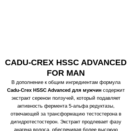
колпачок с
проборов.
аппликатора.
Кончиками пальцев
равномерно
распределите
средство по всей
коже головы
массажными
движениями.