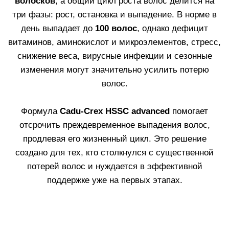
ДОКАЗАННАЯ
ЭФФЕКТИВНОСТЬ
В 100% СЛУЧАЕВ*
*Тест in vivo, проведенный на участниках с
усиленным выпадением волос, применявшими
формулу
Cadu–Crex
, демонстрирует снижение
количества выпавших волос:
Через одну неделю –
11.11%
Через две недели –
23.71%
Через месяц –
36.25%
Через два месяца –
49.72%
*Уже через
2 недели
- видимый результат: