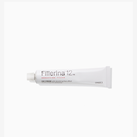
Crescina
Cadu-Crex
Fillerina
Fillerina Sun Beauty
Crexy
Rinfoltina
White Hair
Collagenina
Где купить
АО «МИТ ПРАЙМ»
Юридический адрес: 127055, г. Москва, ул. Новослободская, д.
18, пом. V