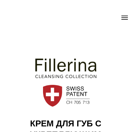
.uc-fixed { position: sticky; position: -webkit-sticky; z-index: 9998;
top: 0px; } .uc-fixed .t-records { overflow: unset !important; }
КРЕМ ДЛЯ ГУБ С
УКРЕПЛЯЮЩИМ
ЭФФЕКТОМ FILLERINA 12HA
LIP CREAM, УРОВЕНЬ 4
Восстанавливает выраженную потерю объема