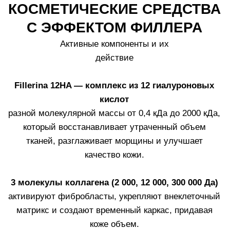
ПАТЕНТ FILLERINA
ТРАНСДЕРМАЛЬНАЯ
ТЕХНОЛОГИЯ
Кожа трудно проницаема для косметических средств
ежедневного ухода. Для того чтобы гиалуроновые
кислоты и другие действующие вещества могли
проникать в различные слои кожи, исследователи
Labo разработали запатентованную
трансдермальную технологию
, основанную на
очень низкой молекулярной массе активных
компонентов. Специально подобранный баланс
молекул в формуле средств в сочетании с
трансдермальной технологией оптимизирует
глубокое проникновение действующих веществ в
кожу.