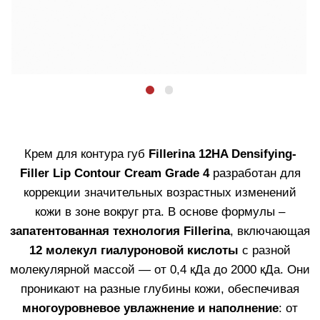
кисетными морщинами, потерей объема и
провисанием.
3 молекулы коллагена
и
2
молекулы эластина
укрепляют внеклеточный
матрикс, повышают плотность кожи и
предотвращают провисание тканей.
Пептиды,
ретинилпальмитат и Антарктицин®
, стимулируют
синтез собственных белков, защищают от
окислительного стресса и ускоряют регенерацию.
Также в составе – масла для питания и защиты,
церамиды, восстанавливающие липидный баланс
кожи, витамин А, салициловая кислота и аллантоин.
Объем - 15 мл.
Узнать больше
КУПИТЬ
КОСМЕТИКА С ЭФФЕКТОМ