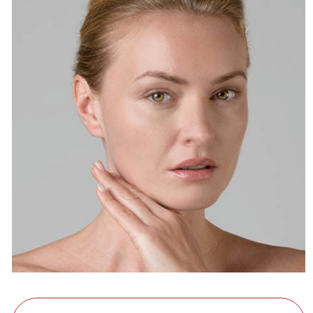
Fillerina Cleansing Facial Cleansing
Mousse
Узнать больше
2.
Дермо-косметический набор с
укрепляющим эффектом, уровень 4