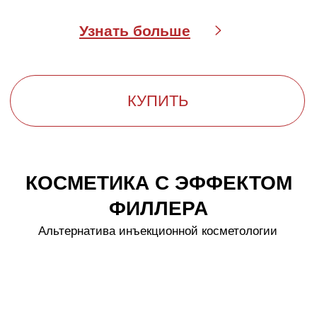
КОСМЕТИЧЕСКИЕ СРЕДСТВА
С ЭФФЕКТОМ ФИЛЛЕРА
Активные компоненты и их
действие
Fillerina 12HA — комплекс из 12 гиалуроновых
кислот
разной молекулярной массы от 0,4 кДа до 2000 кДа,
который восстанавливает утраченный объем
тканей, разглаживает морщины и улучшает
качество кожи.
3 молекулы коллагена (2 000, 12 000, 300 000 Да)
активируют фибробласты, укрепляют внеклеточный
матрикс и создают временный каркас, придавая
коже объем.
2 молекулы эластина (1 400 и 2 200 Да)
восстанавливают эластичность кожи,
предотвращают провисание и поддерживают
упругость.