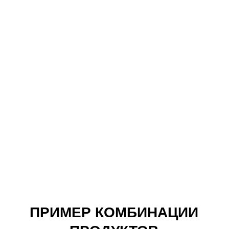
Fillerina 12HA Densifying-Filler Day
Cream, Grade 4
Узнать больше