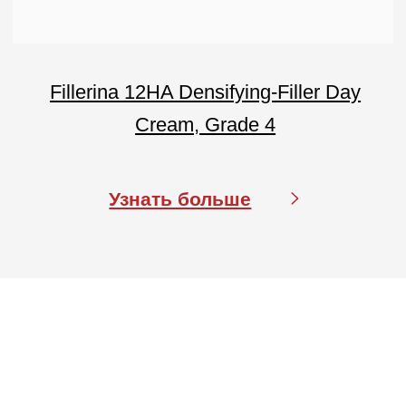
Тел.: +7 (499) 670 93 29
Соц сети
info@labo-russia.ru
© 2025 Labo Cosprophar. Все права защищены. АО МИТ Прайм
Политика в отношении обработки
персональных данных
Условия пользования сайтом