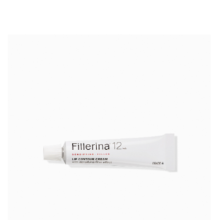
Крем для контура губ
Fillerina 12HA Densifying-
Filler Lip Contour Cream Grade 4
разработан для
коррекции значительных возрастных изменений
кожи в зоне вокруг рта. В основе формулы –
запатентованная технология Fillerina
, включающая
12 молекул гиалуроновой кислоты
с разной
молекулярной массой — от 0,4 кДа до 2000 кДа. Они
проникают на разные глубины кожи, обеспечивая
многоуровневое увлажнение
и наполнение
: от
поверхностного уплотнения до глубокого объема в
дерме. Активные вещества достигают глубины до
500 мкм
, что позволяет эффективно бороться с