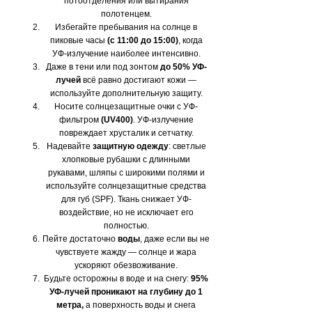
потоотделения или вытирания
полотенцем.
Избегайте пребывания на солнце в
пиковые часы
(с 11:00 до 15:00)
, когда
УФ-излучение наиболее интенсивно.
Даже в тени или под зонтом
до 50% УФ-
лучей
всё равно достигают кожи —
используйте дополнительную защиту.
Носите солнцезащитные очки с УФ-
фильтром
(UV400)
. УФ-излучение
повреждает хрусталик и сетчатку.
Надевайте
защитную одежду
: светлые
хлопковые рубашки с длинными
рукавами, шляпы с широкими полями и
используйте солнцезащитные средства
для губ (SPF). Ткань снижает УФ-
воздействие, но не исключает его
полностью.
Пейте достаточно
воды
,
даже если вы не
чувствуете жажду — солнце и жара
ускоряют обезвоживание.
Будьте осторожны в воде и на снегу:
95%
УФ-лучей проникают на глубину до 1
метра,
а поверхность воды и снега