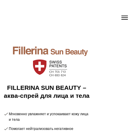
.uc-fixed { position: sticky; position: -webkit-sticky; z-index: 9998;
top: 0px; } .uc-fixed .t-records { overflow: unset !important; }
FILLERINA SUN BEAUTY –
аква-спрей для лица и тела
Мгновенно увлажняет и успокаивает кожу лица
и тела
Помогает нейтрализовать негативное