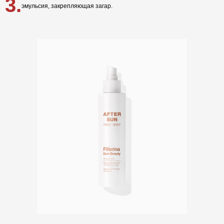
3.
эмульсия, закрепляющая загар.
White Hair
Collagenina
Где купить
АО «МИТ ПРАЙМ»
Юридический адрес: 127055, г. Москва, ул. Новослободская, д.
18, пом. V
Тел.: +7 (499) 670 93 29
Соц сети
info@labo-russia.ru
© 2025 Labo Cosprophar. Все права защищены. АО МИТ Прайм