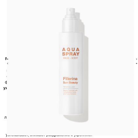
Fillerina Sun Beauty Face-Body Aqua Spray
— это
легкий, освежающий спрей для мгновенного
комфорта кожи во время и после пребывания на
солнце. Средство не содержит солнцезащитных
фильтров и предназначено для
дополнительного
ухода
. Он освежает, увлажняет, снимает ощущение
раздражения и восстанавливает минеральный
баланс, становясь незаменимым спутником в
жаркий день. Спрей идеально подходит для
чувствительной кожи и может использоваться в
любое время дня — как на пляже, так и в городских
условиях.
Ромашковая вода и экстракты жимолости
успокаивают, снимают раздражение и укрепляют