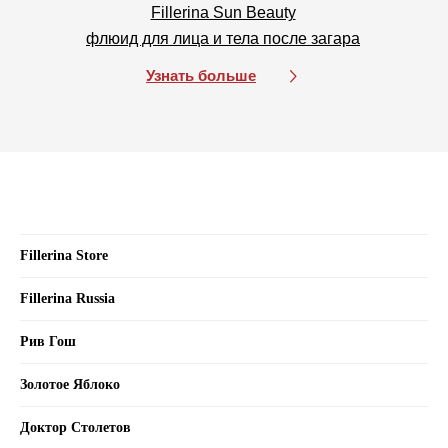
Fillerina Sun Beauty
флюид для лица и тела после загара
Политика в отношении обработки
Узнать больше
персональных данных
Условия пользования сайтом
Fillerina Store
Fillerina Russia
Рив Гош
Золотое Яблоко
Доктор Столетов