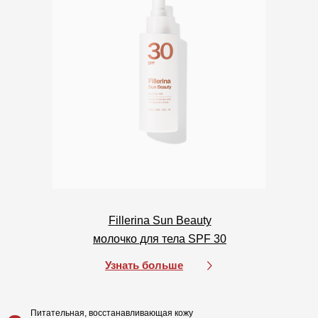
Для кожи
Для волос
Солнцезащита
Для бровей и ресниц
Блог
Crescina
Cadu-Crex
Fillerina Sun Beauty
Fillerina
молочко для тела SPF 30
Fillerina Sun Beauty
Узнать больше
Crexy
Rinfoltina
Питательная, восстанавливающая кожу