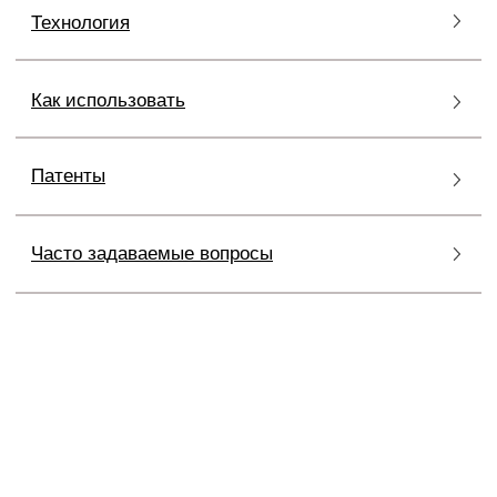
РЕКОМЕНДАЦИИ LABO
СОВЕТЫ ДЛЯ КРАСИВОГО
ЗАГАРА
Используйте защитные кремы на всех
открытых участках кожи. Наносите
за 15
минут
до выхода на солнце и повторяйте
каждые
2 часа
, а также после купания,
потоотделения или вытирания
полотенцем.