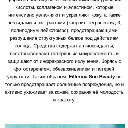
усиливая его воздействие.
Не пользуйтесь парфюмерией
перед
выходом на солнце — она может вызвать
фотосенсибилизацию и пигментацию.
УФ-лучи проходят сквозь облака –
до 80%
излучения достигает земли в пасмурную
погоду. Защита нужна всегда.
Средства для автозагара не защищают
от УФ-лучей
— даже с бронзовым
оттенком кожи необходимо использовать
солнцезащитный крем.
Детям до 3 лет
противопоказано
пребывание под прямыми солнечными
лучами. Используйте одежду, головные
уборы и солнцезащитные средства,
адаптированные для детской кожи.
Важно:
Никакое солнцезащитное средство не
даёт 100% защиты. Комбинируйте крем с тенью,
одеждой и аксессуарами для максимальной
безопасности.
ЗАЩИТА ОТ СОЛНЦА И
ИНТЕНСИВНЫЙ УХОД