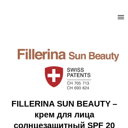
.uc-fixed { position: sticky; position: -webkit-sticky; z-index: 9998;
top: 0px; } .uc-fixed .t-records { overflow: unset !important; }
FILLERINA SUN BEAUTY –
крем для лица
солнцезащитный SPF 20
Обеспечивает динамическую защиту от
солнечных лучей
Интенсивно увлажняет и препятствует
обезвоживанию