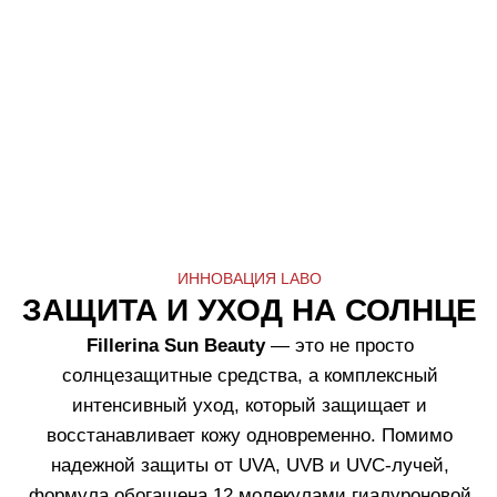
Избегайте пребывания на солнце в
пиковые часы
(с 11:00 до 15:00)
, когда УФ-
излучение наиболее интенсивно.
Даже в тени или под зонтом
до 50% УФ-
лучей
всё равно достигают кожи —
используйте дополнительную защиту.
Носите солнцезащитные очки с УФ-
фильтром
(UV400)
. УФ-излучение
повреждает хрусталик и сетчатку.
Надевайте
защитную одежду
: светлые
хлопковые рубашки с длинными
рукавами, шляпы с широкими полями и
используйте солнцезащитные средства
для губ (SPF). Ткань снижает УФ-
воздействие, но не исключает его
полностью.
Пейте достаточно
воды
,
даже если вы не
чувствуете жажду — солнце и жара
ускоряют обезвоживание.
Будьте осторожны в воде и на снегу:
95%
УФ-лучей проникают на глубину до 1
метра,
а поверхность воды и снега
отражает до 80% УФ-излучения
,