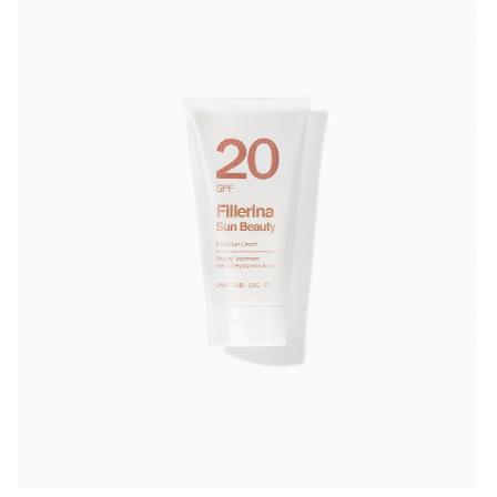
Fillerina Sun Beauty Face Sun Cream SPF 20
— это
ультралегкий, нежирный крем, сочетающий
надежную солнцезащитную функцию
с
интенсивным уходом за кожей
. Формула
специально разработана для чувствительной кожи
лица и обеспечивает защиту от
UVA, UVB и UVC-
излучения
, а также от
инфракрасного (IR)
излучения
— одного из главных факторов
фотостарения. Часть солнцезащитных фильтров
заключена в
циклодекстрины
, что защищает их от
разрушения под действием солнца и обеспечивает
стабильный уровень SPF на протяжении всего
времени действия.
Формула обогащена 12 молекулами гиалуроновой
кислоты, коллагеном и эластином, которые