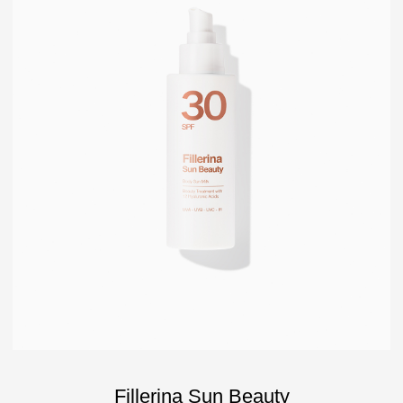
Fillerina Sun Beauty
Crexy
Rinfoltina
White Hair
Collagenina
Где купить
АО «МИТ ПРАЙМ»
Юридический адрес: 127055, г. Москва, ул. Новослободская, д.
18, пом. V
Тел.: +7 (499) 670 93 29
Соц сети