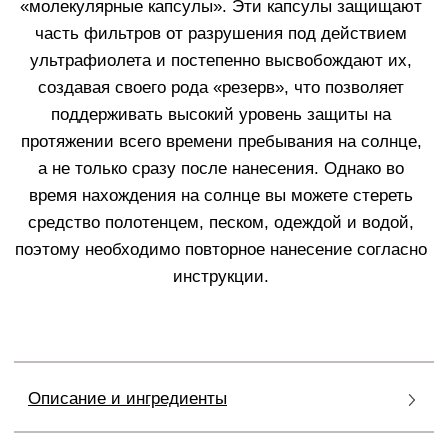
интенсивный уход, который защищает и
восстанавливает кожу одновременно. Помимо
надежной защиты от UVA, UVB и UVC-лучей,
формула обогащена 12 молекулами гиалуроновой
кислоты, коллагеном и эластином, которые
интенсивно увлажняют и укрепляют кожу, а также
пептидами и экстрактами (капроил тетрапептид-3,
полиподиум лейкотомос), предотвращающими
разрушение структурных белков под действием
солнца. Средства содержат антиоксиданты,
восстанавливают потерянные микроэлементы и
защищают от инфракрасного излучения, борясь с
фотостарением, обезвоживанием и потерей
упругости. Таким образом,
Fillerina Sun Beauty
не
только предотвращает солнечные повреждения, но и
активно ухаживает за кожей, сохраняя её молодость
и красоту.