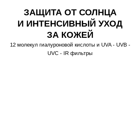
«молекулярные капсулы». Эти капсулы защищают
часть фильтров от разрушения под действием
ультрафиолета и постепенно высвобождают их,
создавая своего рода «резерв», что позволяет
поддерживать высокий уровень защиты на
протяжении всего времени пребывания на солнце,
а не только сразу после нанесения. Однако во
время нахождения на солнце вы можете стереть
средство полотенцем, песком, одеждой и водой,
поэтому необходимо повторное нанесение согласно
инструкции.
Описание и ингредиенты
Технология
Как использовать
Патенты