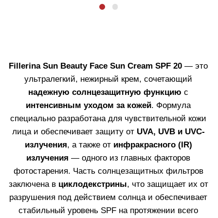
интенсивно увлажняют и укрепляют кожу, а также
пептидами и экстрактами (капроил тетрапептид-3,
полиподиум лейкотомос), предотвращающими
разрушение структурных белков под действием
солнца.
Объем 50 мл.
Узнать больше
КУПИТЬ
ЗАЩИТА ОТ СОЛНЦА
И ИНТЕНСИВНЫЙ УХОД
ЗА КОЖЕЙ
12 молекул гиалуроновой кислоты и UVA - UVB -
UVC - IR фильтры