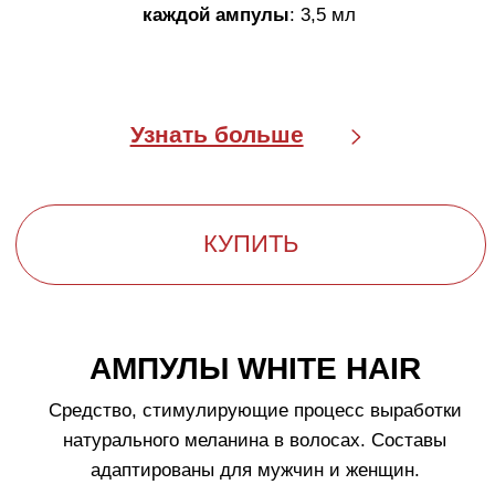
КАК ОСТАНОВИТЬ ПРОЦЕСС
ПОСЕДЕНИЯ ВОЛОС
Появление седых волос — естественный процесс.
Основные факторы, лежащие в его основе:
Накопление свободных радикалов в
волосяной луковице, приводящее к тяжелым
окислительным повреждениям;
Снижение выработки меланина в волосах
вследствие возрастных причин, генетических
особенностей и окислительного стресса
луковицы;
Снижение общего количества меланоцитов
(клеток, специализирующихся на
производстве меланина волос);