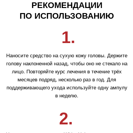
Для волос
Солнцезащита
Для бровей и ресниц
Блог
Crescina
Cadu-Crex
Fillerina
Fillerina Sun Beauty
Crexy
Rinfoltina
White Hair
Collagenina