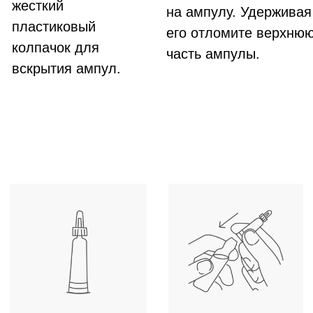
ПОКАЗАНИЯ К
ПРИМЕНЕНИЮ
Профилактика появления седых волос при
наличии факторов риска образования
ранней седины (сильное нервное
потрясение; наследственная
предрасположенность к ранней седине;
химиотерапия; частая химическая завивка
и обесцвечивание волос; др) -
курс 2
месяца
.
Профилактика появления седых волос в
зрелом возрасте – курс
1-2 месяца
или по
1
ампуле
в неделю.
Появление первых единичных седых волос
–
курс
2 месяца
.
⁠Начальное поседение волос (до 30% седых