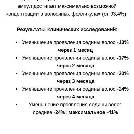
КАК ИСПОЛЬЗОВАТЬ
АМПУЛЫ WHITE HAIR
Используйте за одно применение одну ампулу,
объем которой (3,5 мл) рассчитан на одно
применение для всей кожи головы.
Пять дней подряд используйте средство, далее два
дня перерыв. ТОЛЬКО ДЛЯ НАРУЖНОГО
ПРИМЕНЕНИЯ!
Не применять в виде инъекций.
Не глотать. При попадании в глаза тщательно
промыть водой.