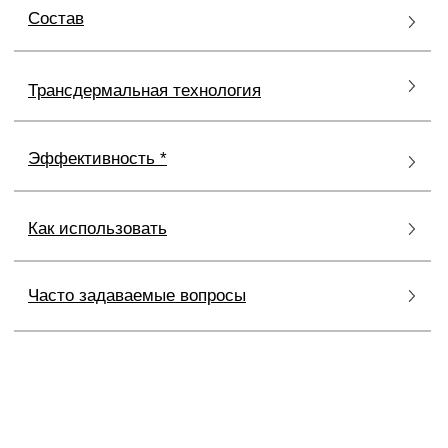
WHITE HAIR FOR WOMAN
Женщины чаще, чем мужчины, подвергают свои
волосы окислительному стрессу или
недостаточному питанию (химическая завивка,
перманентное окрашивание и т.д.), поэтому риск