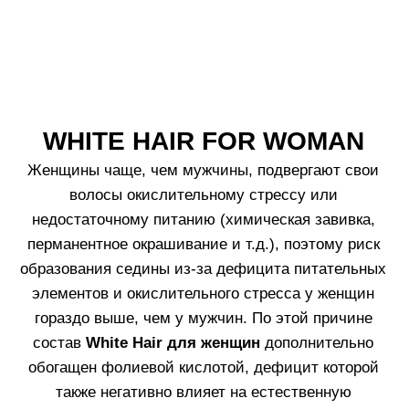
4. Установите
3. Достаньте
насадку-аппликатор
силиконовую
на горлышко
насадку-
вскрытой ампулы.
аппликатор.
5. Снимите колпачок
6. Нанестите
с аппликатора.
средство на чистую