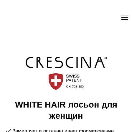
.uc-fixed { position: sticky; position: -webkit-sticky; z-index: 9998;
top: 0px; } .uc-fixed .t-records { overflow: unset !important; }
WHITE HAIR лосьон для
женщин
Замедляет и останавливает формирование
седины
Способствует восстановлению естественного
цвета волос
Содержит эксклюзивные молекулы Labo