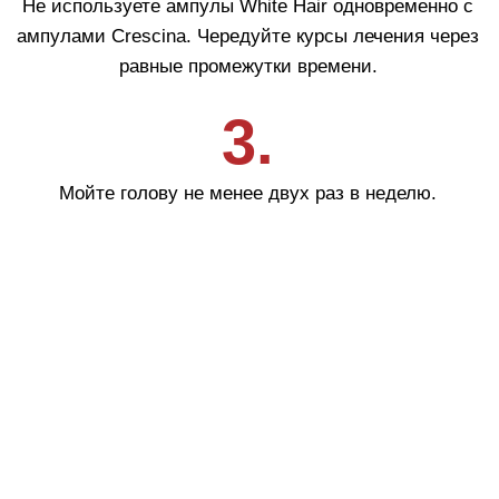
Где купить
АО «МИТ ПРАЙМ»
Юридический адрес: 127055, г. Москва, ул. Новослободская, д.
18, пом. V
Тел.: +7 (499) 670 93 29
Соц сети
info@labo-russia.ru
© 2025 Labo Cosprophar. Все права защищены. АО МИТ Прайм