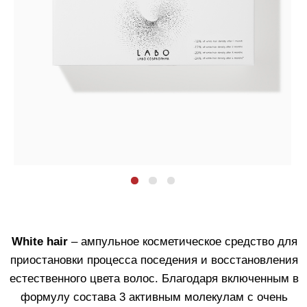
приостановки процесса поседения и восстановления
естественного цвета волос. Благодаря включенным в
формулу состава 3 активным молекулам с очень
низкой молекулярной массой и очень высоким
индексом проникновения, помогает восстановить
процесс образования меланина в волосах :
LABO NNP-23
– стимулирует процесс
выработки натурального меланина.
LABO SHP-4
– фактор роста, который играет
важную роль в пигментации волос путем
координирования резервных клеток в
волосяной луковице.
LABO MLN-20
– препятствует
окислительному повреждению, способствуя
восстановлению естественного цвета волос.
Не содержит пигментов и красителей. Специальные
формулы разработаны для мужчин и женщин.
Для женщин. Против распространения седины.
Количество ампул в упаковке
: 40 шт.
Объем
каждой ампулы
: 3,5 мл