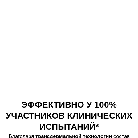
образования седины из-за дефицита питательных
элементов и окислительного стресса у женщин
гораздо выше, чем у мужчин. По этой причине
состав
White Hair для женщин
дополнительно
обогащен фолиевой кислотой, дефицит которой
также негативно влияет на естественную
пигментацию волос.