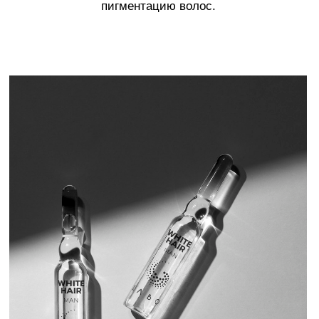
и сухую кожу головы
по линиям проборов.
Кончиками пальцев
равномерно
распределите
средство по всей
коже головы
массажными
движениями.