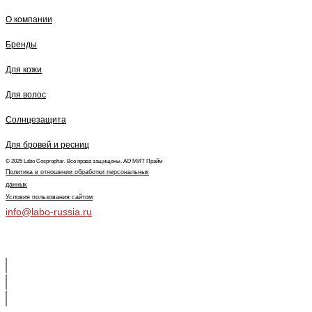
О компании
Бренды
Для кожи
Для волос
Солнцезащита
Для бровей и ресниц
© 2025 Labo Cosprophar. Все права защищены. АО МИТ Прайм
Политика в отношении обработки персональных
данных
Условия пользования сайтом
info@labo-russia.ru