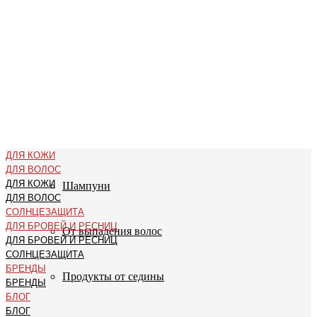
.uc-fixed { position: sticky; position: -webkit-sticky; z-index: 9998;
top: 0px; } .uc-fixed .t-records { overflow: unset !important; }
ДЛЯ ВОЛОС
Против истончения и поредения
Против источения и выпадения
ДЛЯ КОЖИ
ДЛЯ ВОЛОС
ДЛЯ КОЖИ
Шампуни
ДЛЯ ВОЛОС
СОЛНЦЕЗАЩИТА
ДЛЯ БРОВЕЙ И РЕСНИЦ
От выпадения волос
ДЛЯ БРОВЕЙ И РЕСНИЦ
СОЛНЦЕЗАЩИТА
БРЕНДЫ
Продукты от седины
БРЕНДЫ
БЛОГ
БЛОГ