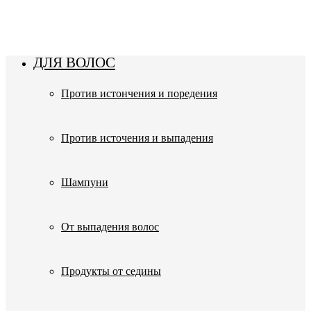
.uc-fixed { position: sticky; position: -webkit-sticky; z-index: 9998;
top: 0px; } .uc-fixed .t-records { overflow: unset !important; }
ДЛЯ ВОЛОС
Против истончения и поредения
Против источения и выпадения
Шампуни
От выпадения волос
Продукты от седины