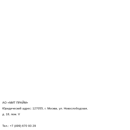
АО «МИТ ПРАЙМ»
Юридический адрес: 127055, г. Москва, ул. Новослободская,
д. 18, пом. V
Тел.: +7 (499) 670 93 29