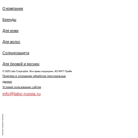
О компании
Бренды
Для кожи
Для волос
Солнцезащита
Для бровей и ресниц
© 2025 Labo Cosprophar. Все права защищены. АО МИТ Прайм
Политика в отношении обработки персональных
данных
Условия пользования сайтом
info@labo-russia.ru