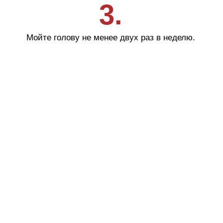
Cadu-Crex
Fillerina
Fillerina Sun Beauty
Crexy
Rinfoltina
White Hair
Collagenina
Где купить
АО «МИТ ПРАЙМ»
Юридический адрес: 127055, г. Москва, ул. Новослободская, д.
18, пом. V