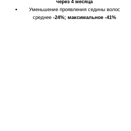
5. Снимите колпачок
6. Нанестите
с аппликатора.
средство на чистую
и сухую кожу головы
по линиям проборов.
Кончиками пальцев
равномерно
распределите
средство по всей
коже головы
массажными
движениями.