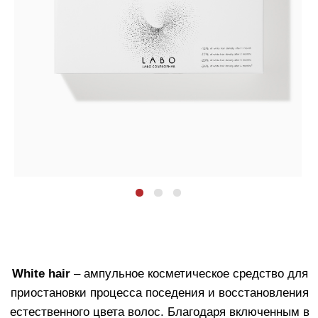
White hair
– ампульное косметическое средство для
приостановки процесса поседения и восстановления
естественного цвета волос. Благодаря включенным в
формулу состава 3 активным молекулам с очень
низкой молекулярной массой и очень высоким
индексом проникновения, помогает восстановить
процесс образования меланина в волосах :
LABO NNP-23
– стимулирует процесс
выработки натурального меланина.
LABO SHP-4
– фактор роста, который играет
важную роль в пигментации волос путем
координирования резервных клеток в
волосяной луковице.
LABO MLN-20
– препятствует
окислительному повреждению, способствуя
восстановлению естественного цвета волос.
Не содержит пигментов и красителей. Специальные
формулы разработаны для мужчин и женщин.
Для мужчин. Против распространения седины.
Количество ампул в упаковке
: 40 шт.
Объем
каждой ампулы
: 3,5 мл