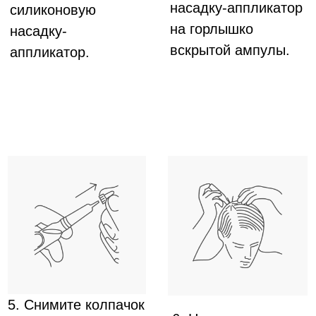
потрясение; наследственная
предрасположенность к ранней седине;
химиотерапия; частая химическая завивка
и обесцвечивание волос; др) -
курс 2
месяца
.
Профилактика появления седых волос в
зрелом возрасте – курс
1-2 месяца
или по
1
ампуле
в неделю.
Появление первых единичных седых волос
–
курс
2 месяца
.
⁠Начальное поседение волос (до 30% седых
волос) –
курс 4 месяца
.
В составе комплексного лечения волос –
курс и схема применения по назначению
врача.