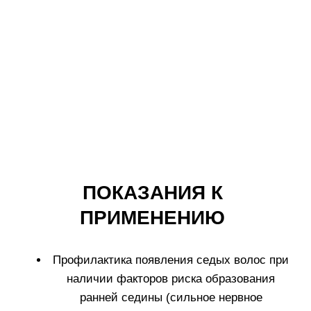
Тел.: +7 (499) 670 93 29
Соц сети
info@labo-russia.ru
© 2025 Labo Cosprophar. Все права защищены. АО МИТ Прайм
Политика в отношении обработки
персональных данных
Условия пользования сайтом