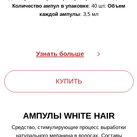
КАК ОСТАНОВИТЬ ПРОЦЕСС
ПОСЕДЕНИЯ ВОЛОС
Появление седых волос — естественный процесс.
Основные факторы, лежащие в его основе:
Накопление свободных радикалов в
волосяной луковице, приводящее к тяжелым
окислительным повреждениям;
Снижение выработки меланина в волосах
вследствие возрастных причин,
генетических особенностей и окислительного
стресса луковицы;
Снижение общего количества меланоцитов