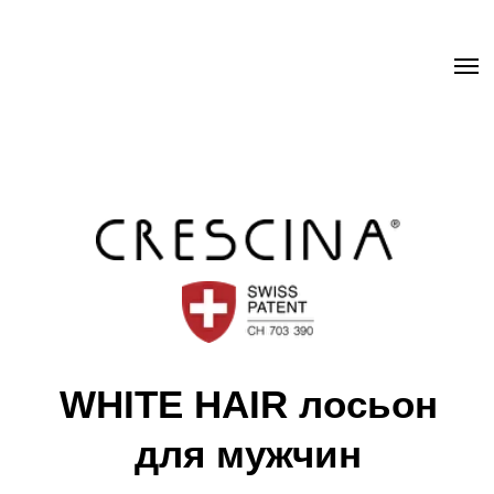
.uc-fixed { position: sticky; position: -webkit-sticky; z-index: 9998;
top: 0px; } .uc-fixed .t-records { overflow: unset !important; }
WHITE HAIR лосьон
для мужчин
Замедляет и останавливает формирование
седины
Способствует восстановлению естественного
цвета волос
Содержит эксклюзивные молекулы Labo