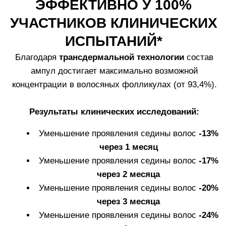
его отломите верхнюю
колпачок для
часть ампулы.
вскрытия ампул.
4. Установите
3. Достаньте
насадку-аппликатор
силиконовую
на горлышко
насадку-
вскрытой ампулы.
аппликатор.