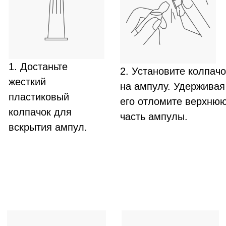
ПОКАЗАНИЯ К
ПРИМЕНЕНИЮ
Профилактика появления седых волос при
наличии факторов риска образования
ранней седины (сильное нервное
потрясение; наследственная
предрасположенность к ранней седине;
химиотерапия; частая химическая завивка
и обесцвечивание волос; др) -
курс 2
месяца
.
Профилактика появления седых волос в