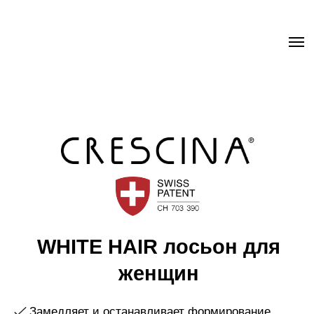
.uc-fixed { position: sticky; position: -webkit-sticky; z-index: 9998;
top: 0px; } .uc-fixed .t-records { overflow: unset !important; }
WHITE HAIR лосьон для
женщин
Замедляет и останавливает формирование
седины
Способствует восстановлению естественного
цвета волос
Содержит эксклюзивные молекулы Labo