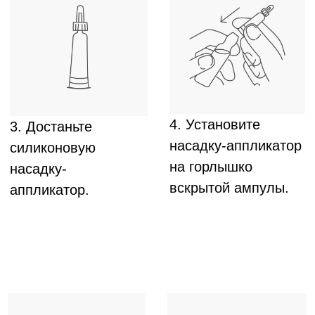
зрелом возрасте – курс
1-2 месяца
или по
1
ампуле
в неделю.
Появление первых единичных седых волос
–
курс
2 месяца
.
⁠Начальное поседение волос (до 30% седых
волос) –
курс 4 месяца
.
В составе комплексного лечения волос –
курс и схема применения по назначению
врача.