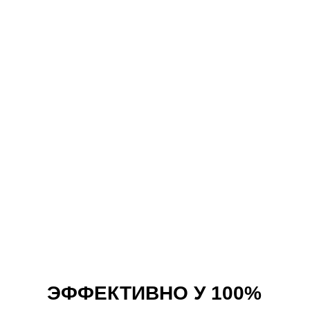
WHITE HAIR FOR WOMAN
Женщины чаще, чем мужчины, подвергают свои
волосы окислительному стрессу или
недостаточному питанию (химическая завивка,
перманентное окрашивание и т.д.), поэтому риск
образования седины из-за дефицита питательных
элементов и окислительного стресса у женщин
гораздо выше, чем у мужчин. По этой причине
состав
White Hair для женщин
дополнительно
обогащен фолиевой кислотой, дефицит которой
также негативно влияет на естественную
пигментацию волос.