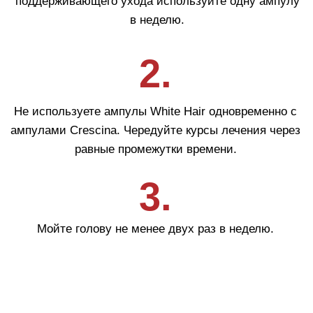
Cadu-Crex
Fillerina
Fillerina Sun Beauty
Crexy
Rinfoltina
White Hair
Collagenina
Где купить
АО «МИТ ПРАЙМ»
Юридический адрес: 127055, г. Москва, ул. Новослободская, д.
18, пом. V
Тел.: +7 (499) 670 93 29