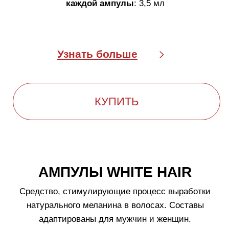
КАК ОСТАНОВИТЬ ПРОЦЕСС
ПОСЕДЕНИЯ ВОЛОС
WHITE HAIR
воздействует непосредственно на
причины появления седины волос:
уменьшает окислительное повреждение
волос;
возобновляет естественный процесс
меланогенеза волос;
стимулирует меланоциты для выработки
меланина (естественный природный пигмент,
определяющий цвет волос);
предотвращает дальнейшее образование
седины волос
Появление седых волос — естественный процесс.