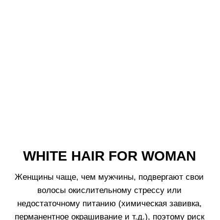
4. Установите
3. Достаньте
насадку-аппликатор
силиконовую
на горлышко
насадку-
вскрытой ампулы.
аппликатор.