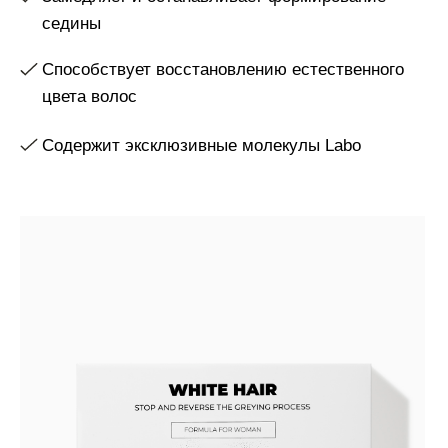
White hair
– ампульное косметическое средство для
приостановки процесса поседения и