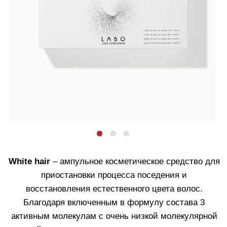
восстановления естественного цвета волос.
Благодаря включенным в формулу состава 3
активным молекулам с очень низкой молекулярной
массой и очень высоким индексом проникновения,
помогает восстановить процесс образования
меланина в волосах :
LABO NNP-23
– стимулирует процесс
выработки натурального меланина.
LABO SHP-4
– фактор роста, который играет
важную роль в пигментации волос путем
координирования резервных клеток в
волосяной луковице.
LABO MLN-20
– препятствует
окислительному повреждению, способствуя
восстановлению естественного цвета волос.
Не содержит пигментов и красителей. Специальные
формулы разработаны для мужчин и женщин.
Для женщин. Против распространения седины.
Количество ампул в упаковке
: 40 шт.
Объем
каждой ампулы
: 3,5 мл