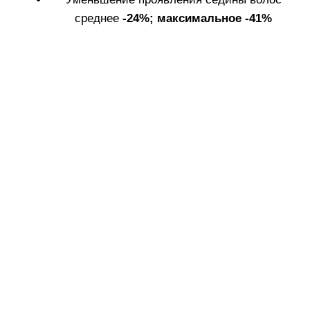
Пять дней подряд используйте средство, далее два
дня перерыв. ТОЛЬКО ДЛЯ НАРУЖНОГО
ПРИМЕНЕНИЯ!
Не применять в виде инъекций.
Не глотать. При попадании в глаза тщательно
промыть водой.
1. Достаньте
2. Установите колпачок
жесткий
на ампулу. Удерживая
пластиковый
его отломите верхнюю
колпачок для
часть ампулы.
вскрытия ампул.