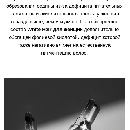
5. Снимите колпачок
6. Нанестите
с аппликатора.
средство на чистую
и сухую кожу головы
по линиям проборов.
Кончиками пальцев
равномерно
распределите
средство по всей
коже головы
массажными
движениями.