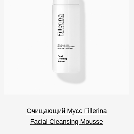
АО «МИТ ПРАЙМ»
Юридический адрес: 127055, г. Москва, ул. Новослободская, д.
18, пом. V
Тел.: +7 (499) 670 93 29
Соц сети
info@labo-russia.ru
© 2025 Labo Cosprophar. Все права защищены. АО МИТ Прайм
Политика в отношении обработки
персональных данных