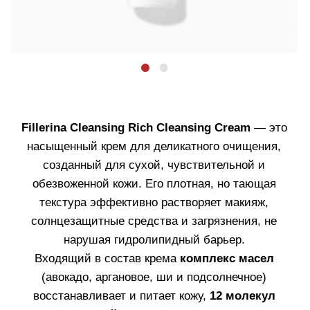
Благодаря наличию в составе аллантоина, розовой
воды, Пантенола и Токиоферола средство
успокаивают и смягчает кожу.
Идеально подходит для первого этапа
двухступенчатого очищения. Может использоваться
как альтернатива маслу или бальзаму.
Объем 150 мл.
Для сухой, чувствительной и
обезвоженной кожи.
Узнать больше
КУПИТЬ
ГЛУБОКОЕ, НО БЕРЕЖНОЕ