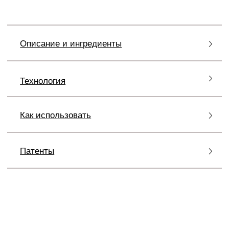
FILLERINA СLEASING COLLECTION
СРЕДСТВА ДЛЯ ВАШЕГО
ТИПА
КОЖИ И ВАШИХ БЬЮТИ-
ПРИВЫЧЕК
Средства
Fillerina Cleansing Collection
разделены
по функциям – от повседневного до
периодического ухода, а также по типам формул:
вы можете выбрать средство, соответствующее
вашему типу кожи, привычкам, ожидаемому
результату и интенсивности очищения. Продукты