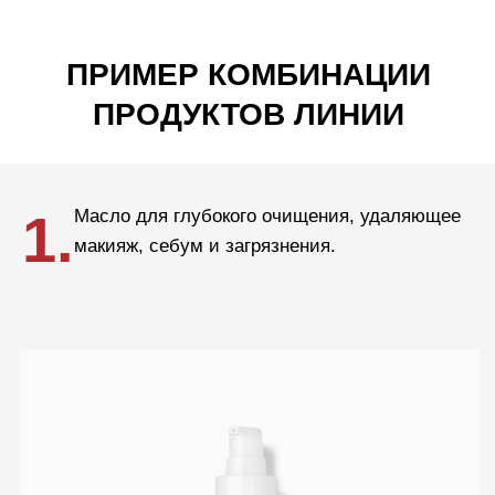
Очищающий натуральный скраб Fillerina
Purifying Natural Scrub
Узнать больше