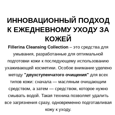
ЗАПАТЕНТОВАННЫЕ РАЗРАБОТКИ LABO
ТРИ КОМПЛЕКСА
НАПРАВЛЕННОГО
ДЕЙСТВИЯ
Формулы продуктов в линии
Fillerina Cleansing
Collection
содержат
12 гиалуроновых кислот
,
придающих коже упругость и мягкость, а также
комплекс минералов
и
микроэлементов
, необходимых для
восстановления минерального баланса кожи после
глубокого очищения (например, пилинга), и
компоненты, защищающие и восстанавливающие
микробиом
кожи, необходимый для ее здоровья и
поддержания естественного баланса.