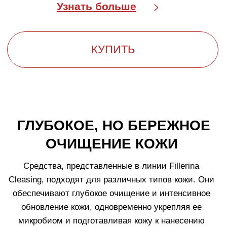
ИННОВАЦИОННЫЙ ПОДХОД
К ЕЖЕДНЕВНОМУ УХОДУ ЗА
КОЖЕЙ
Fillerina Cleansing Collection
– это средства для
умывания, разработанные для оптимальной
подготовки кожи к последующему использованию
ухаживающей косметики. Особое внимание уделено
методу
"двухступенчатого очищения"
для всех
типов кожи: сначала — масляным очищающим
средством, а затем — средством, которое нужно
смывать водой. Такая техника позволяет удалить
все загрязнения сразу, одновременно подготавливая
кожу к уходу.
Описание и ингредиенты
Технология