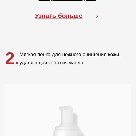
Блог
Crescina
Cadu-Crex
Fillerina
Fillerina Sun Beauty
Crexy
Rinfoltina
White Hair
Collagenina
Где купить