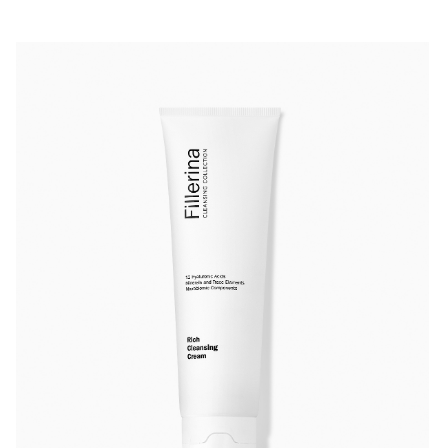
Fillerina Cleansing Rich Cleansing Cream
— это
насыщенный крем для деликатного очищения,
созданный для сухой, чувствительной и
обезвоженной кожи. Его плотная, но тающая
текстура эффективно растворяет макияж,
солнцезащитные средства и загрязнения, не
нарушая гидролипидный барьер.
Входящий в состав крема
комплекс
масел
(авокадо, аргановое, ши и подсолнечное)
восстанавливает и питает кожу,
12 молекул
гиалуроновой кислоты
(патент Fillerina®)
обеспечивают интенсивное увлажнение,
комплекс
из 6 микроэлементов
поддерживает клеточный
метаболизм, а
пребиотики
укрепляют микробиом.