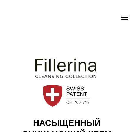
.uc-fixed { position: sticky; position: -webkit-sticky; z-index: 9998;
top: 0px; } .uc-fixed .t-records { overflow: unset !important; }
НАСЫЩЕННЫЙ
ОЧИЩАЮЩИЙ КРЕМ
FILLERINA C: RICH
CLEANSING CREAM
Создан специально для сухой,
чувствительной и обезвоженной кожи