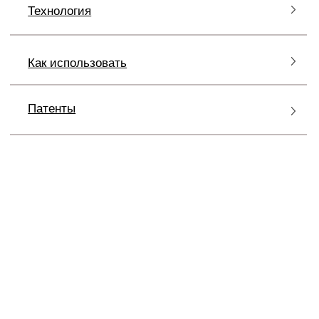
FILLERINA СLEASING COLLECTION
СРЕДСТВА ДЛЯ ВАШЕГО
ТИПА
КОЖИ И ВАШИХ БЬЮТИ-
ПРИВЫЧЕК
Средства
Fillerina Cleansing Collection
разделены
по функциям – от повседневного до периодического
ухода, а также по типам формул: вы можете
выбрать средство, соответствующее вашему типу
кожи, привычкам, ожидаемому результату и
интенсивности очищения. Продукты линии можно
сочетать между собой для процедуры глубокого
очищения кожи.