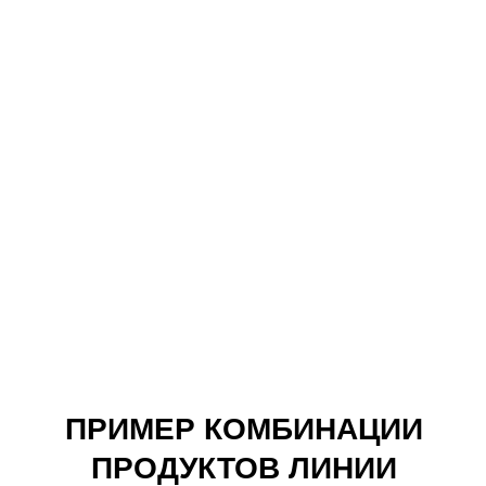
Очищающий натуральный скраб Fillerina
Purifying Natural Scrub
Узнать больше