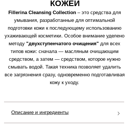
НАПРАВЛЕННОГО ДЕЙСТВИЯ
Формулы продуктов в линии
Fillerina Cleansing
Collection
содержат
12 гиалуроновых кислот
,
придающих коже упругость и мягкость, а также
комплекс минералов
и
микроэлементов
, необходимых для
восстановления минерального баланса кожи после
глубокого очищения (например, пилинга), и
компоненты, защищающие и восстанавливающие
микробиом
кожи, необходимый для ее здоровья и
поддержания естественного баланса.