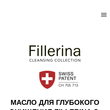
.uc-fixed { position: sticky; position: -webkit-sticky; z-index: 9998;
top: 0px; } .uc-fixed .t-records { overflow: unset !important; }
МАСЛО ДЛЯ ГЛУБОКОГО
ОЧИЩЕНИЯ FILLERINA С:
DEEP CLEANSING OIL
Удаляет загрязнения и макияж, включая
водостойкую тушь
Глубоко увлажняет кожу на всех уровнях