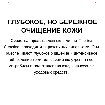
КОЖЕЙ
Fillerina Cleansing Collection
– это средства для
умывания, разработанные для оптимальной
подготовки кожи к последующему использованию
ухаживающей косметики. Особое внимание уделено
методу
"двухступенчатого очищения"
для всех
типов кожи: сначала — масляным очищающим
средством, а затем — средством, которое нужно
смывать водой. Такая техника позволяет удалить
все загрязнения сразу, одновременно подготавливая
кожу к уходу.
Описание и ингредиенты
Технология
Как использовать
Патенты