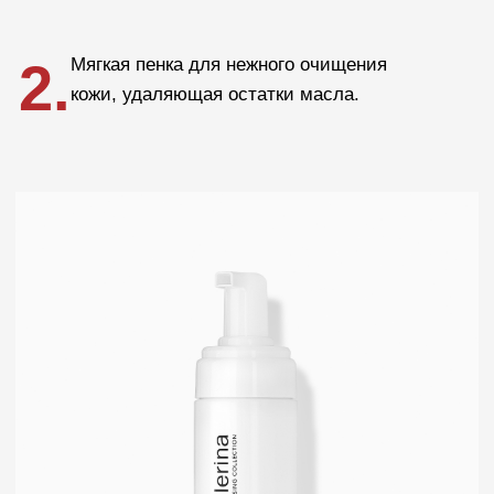
Для бровей и ресниц
Блог
Crescina
Cadu-Crex
Fillerina
Fillerina Sun Beauty
Crexy
Rinfoltina
White Hair
Collagenina