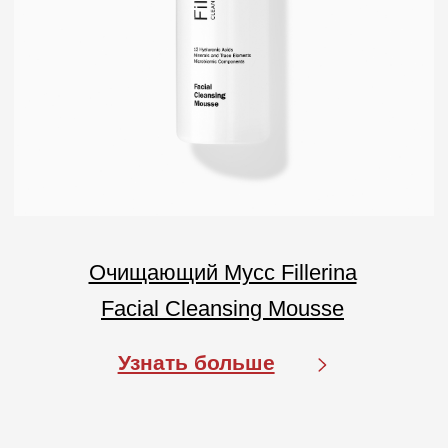
Где купить
АО «МИТ ПРАЙМ»
Юридический адрес: 127055, г. Москва, ул. Новослободская, д.
18, пом. V
Тел.: +7 (499) 670 93 29
Соц сети
info@labo-russia.ru
© 2025 Labo Cosprophar. Все права защищены. АО МИТ Прайм
Политика в отношении обработки
персональных данных