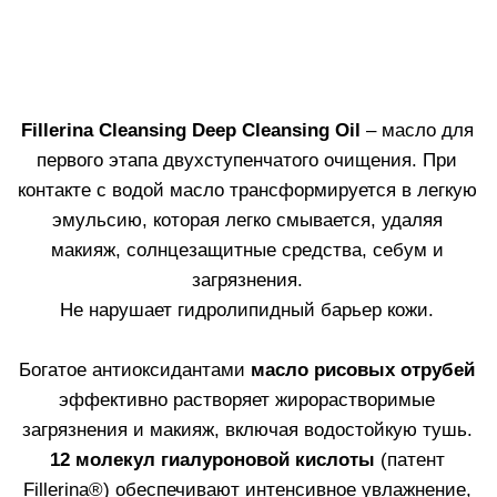
микробиом. Также в составе средства антиоксидант
витамин Е
и
экстракт тропаэолума
, обладающий
антимикробным действием.
Объем 200 мл
. Для всех типов кожи.
Узнать больше
КУПИТЬ
ГЛУБОКОЕ, НО БЕРЕЖНОЕ
ОЧИЩЕНИЕ КОЖИ
Средства, представленные в линии Fillerina
Cleasing, подходят для различных типов кожи. Они
обеспечивают глубокое очищение и интенсивное
обновление кожи, одновременно укрепляя ее