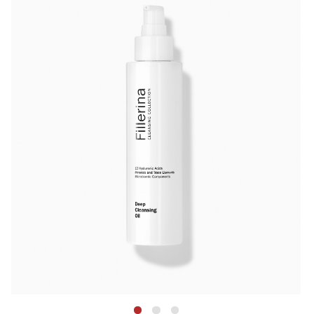
Fillerina Cleansing Deep Cleansing Oil
– масло для
первого этапа двухступенчатого очищения. При
контакте с водой масло трансформируется в легкую
эмульсию, которая легко смывается, удаляя
макияж, солнцезащитные средства, себум и
загрязнения.
Не нарушает гидролипидный барьер кожи.
Богатое антиоксидантами
масло рисовых отрубей
эффективно растворяет жирорастворимые
загрязнения и макияж, включая водостойкую тушь.
12 молекул гиалуроновой кислоты
(патент
Fillerina®) обеспечивают интенсивное увлажнение,
комплекс из 6 микроэлементов
восстанавливают
минеральный баланс кожи, экстракт календулы
успокаивает, а пребиотики поддерживают