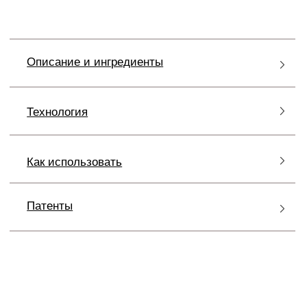
FILLERINA СLEASING COLLECTION
СРЕДСТВА ДЛЯ ВАШЕГО
ТИПА
КОЖИ И ВАШИХ БЬЮТИ-
ПРИВЫЧЕК
Средства
Fillerina Cleansing Collection
разделены
по функциям – от повседневного до
периодического ухода, а также по типам формул:
вы можете выбрать средство, соответствующее
вашему типу кожи, привычкам, ожидаемому
результату и интенсивности очищения. Продукты
линии можно сочетать между собой для процедуры
глубокого очищения кожи.