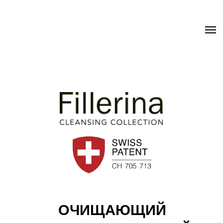
.uc-fixed { position: sticky; position: -webkit-sticky; z-index: 9998;
top: 0px; } .uc-fixed .t-records { overflow: unset !important; }
ОЧИЩАЮЩИЙ
ОТШЕЛУШИВАЮЩИЙ
ГОММАЖ FILLERINA C:
REFINING EXFOLIATING
GOMMAGE