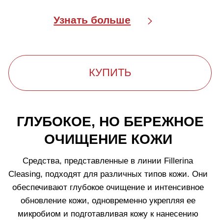
ИННОВАЦИОННЫЙ ПОДХОД
К ЕЖЕДНЕВНОМУ УХОДУ ЗА
КОЖЕЙ
Fillerina Cleansing Collection
– это средства для
умывания, разработанные для оптимальной
подготовки кожи к последующему использованию
ухаживающей косметики. Особое внимание уделено
методу
"двухступенчатого очищения"
для всех
типов кожи: сначала — масляным очищающим
средством, а затем — средством, которое нужно
смывать водой. Такая техника позволяет удалить
все загрязнения сразу, одновременно подготавливая
кожу к уходу.
Описание и ингредиенты
Технология