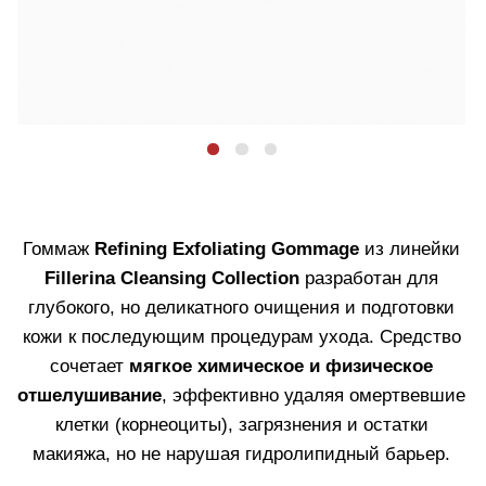
а при растирании образуются плотные крошки,
которые бережно полируют кожу. Средство не
только очищает, но и восстанавливает кожу. В
состав входят
12 молекул гиалуроновой кислоты
(патент Fillerina®) для увлажнения и упругости,
комплекс из 6 минералов
для восстановления
баланса после пилингов и глубокого очищения, а
также
пребиотики и фермент лактобактерий
для
поддержания здорового микробиома кожи.
Объем 75 мл.
Для всех типов кожи.
Узнать больше
КУПИТЬ
ГЛУБОКОЕ, НО БЕРЕЖНОЕ