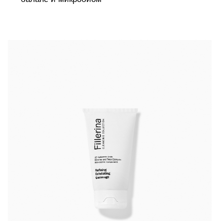
Гоммаж
Refining Exfoliating Gommage
из линейки
Fillerina Cleansing Collection
разработан для
глубокого, но деликатного очищения и подготовки
кожи к последующим процедурам ухода. Средство
сочетает
мягкое химическое и физическое
отшелушивание
, эффективно удаляя омертвевшие
клетки (корнеоциты), загрязнения и остатки
макияжа, но не нарушая гидролипидный барьер.
Формула основана на синергии ферментов и
механического массажа: ферменты, полученные из
экстрактов жимолости, мягко расщепляют кератин,