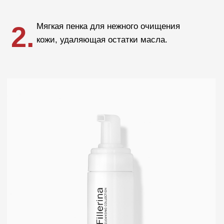
Crescina
Cadu-Crex
Fillerina
Fillerina Sun Beauty
Crexy
Rinfoltina
White Hair
Collagenina
Где купить
АО «МИТ ПРАЙМ»