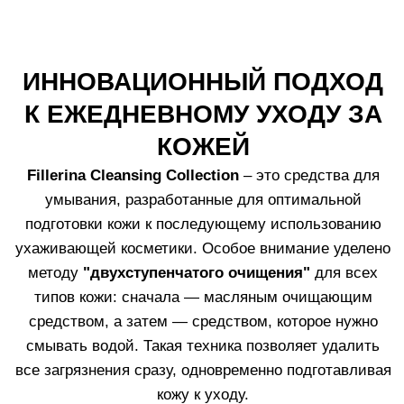
ЗАПАТЕНТОВАННЫЕ РАЗРАБОТКИ LABO
ТРИ КОМПЛЕКСА
НАПРАВЛЕННОГО ДЕЙСТВИЯ
Формулы продуктов в линии
Fillerina Cleansing
Collection
содержат
12 гиалуроновых кислот
,
придающих коже упругость и мягкость, а также
комплекс минералов
и
микроэлементов
, необходимых для
восстановления минерального баланса кожи после
глубокого очищения (например, пилинга), и
компоненты, защищающие и восстанавливающие
микробиом
кожи, необходимый для ее здоровья и
поддержания естественного баланса.