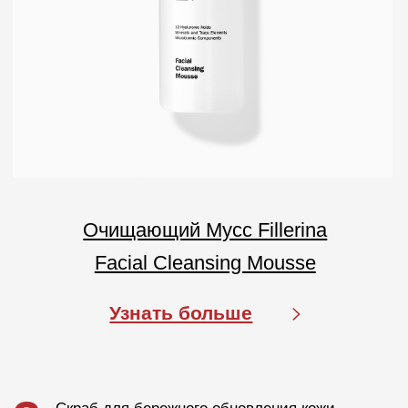
Юридический адрес: 127055, г. Москва, ул. Новослободская, д.
18, пом. V
Тел.: +7 (499) 670 93 29
Соц сети
info@labo-russia.ru
© 2025 Labo Cosprophar. Все права защищены. АО МИТ Прайм
Политика в отношении обработки
персональных данных
Условия пользования сайтом